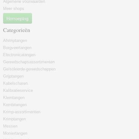
Algemene voorwaarden
Meer shops
Herroeping
Categorieën
Afstriptangen
Borgveertangen
Electronicatangen
Gereedschapsassortimenten
Geïsoleerde-gereedschappen
Grijptangen
Kabelscharen
Kalibratieservice
Klemtangen
Kombitangen
Krimp-assortimenten
Krimptangen
Messen
Moniertangen