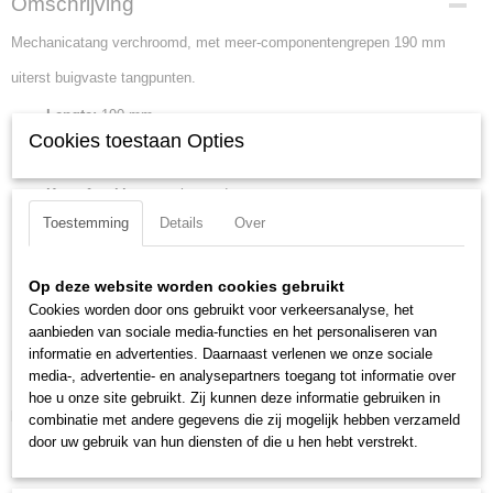
Omschrijving
38 45 190
Mechanicatang verchroomd, met meer-componentengrepen 190 mm
EAN code
4003773043676
uiterst buigvaste tangpunten.
Productcode leverancier
38 45 190
Lengte:
190 mm
Cookies toestaan Opties
Netto gewicht
Tang afwerking:
verchroomd
0,17 Kg
Benen/handgrepen:
met meer-componentengrepen
Bruto gewicht
Kop afwerking:
verchroomd
0,17 Kg
Kopbreedte:
18 mm
Toestemming
Details
Over
Afmetingen (l,b,h)
Bek lengte:
50 mm
19,50 x 5,60 x 1,90 cm
Bek type:
platte bekken
Op deze website worden cookies gebruikt
Bek dikte:
8 mm
Cookies worden door ons gebruikt voor verkeersanalyse, het
DIN:
DIN ISO 5745
aanbieden van sociale media-functies en het personaliseren van
Min. Punt dikte:
8 mm
informatie en advertenties. Daarnaast verlenen we onze sociale
media-, advertentie- en analysepartners toegang tot informatie over
Max. punt dikte:
4 mm
hoe u onze site gebruikt. Zij kunnen deze informatie gebruiken in
Downloads:
combinatie met andere gegevens die zij mogelijk hebben verzameld
door uw gebruik van hun diensten of die u hen hebt verstrekt.
Datasheet specificaties