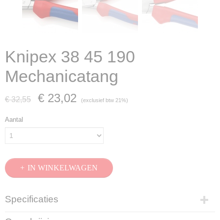
Knipex 38 45 190
Mechanicatang
€ 23,02
€ 32,55
(exclusief btw 21%)
Aantal
IN WINKELWAGEN
Specificaties
Productcode