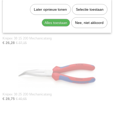
Ook interessant
Later opnieuw tonen
Selectie toestaan
Alles toestaan
Nee, niet akkoord
Knipex 38 15 200 Mechanicatang
€ 26,28
€ 37,15
Knipex 38 25 200 Mechanicatang
€ 28,75
€ 40,65