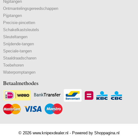
Nijptangen
Ontmantelingsgereedschappen
Pijptangen
Precisie-pincetten
Schakelkastsleutels
Sleuteltangen
Snijdende-tangen
Speciale-tangen
Staaldraadscharen
Toebehoren
Waterpomptangen
Betaalmethodes
© 2026 www.knipexdealer.nl - Powered by Shoppagina.nl