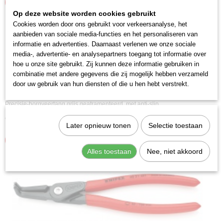
IN WINKELWAGEN
Op deze website worden cookies gebruikt
Cookies worden door ons gebruikt voor verkeersanalyse, het
aanbieden van sociale media-functies en het personaliseren van
informatie en advertenties. Daarnaast verlenen we onze sociale
media-, advertentie- en analysepartners toegang tot informatie over
hoe u onze site gebruikt. Zij kunnen deze informatie gebruiken in
combinatie met andere gegevens die zij mogelijk hebben verzameld
door uw gebruik van hun diensten of die u hen hebt verstrekt.
Knipex 48 21 J21 Precisie-borgveertang
Precisie-borgveertang grijs geatramenteerd, met anti-slip…
€ 17,40
€ 24,60
Later opnieuw tonen
Selectie toestaan
IN WINKELWAGEN
Alles toestaan
Nee, niet akkoord