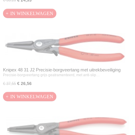
€ 24,93
€ 35,25
IN WINKELWAGEN
Knipex 48 31 J2 Precisie-borgveertang met uitrekbeveiliging
Precisie-borgveertang grijs geatramenteerd, met anti-slip…
€ 26,56
€ 37,55
IN WINKELWAGEN