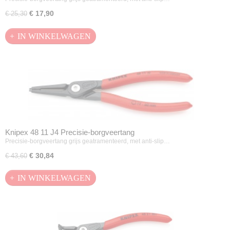
€ 17,90
€ 25,30
IN WINKELWAGEN
Knipex 48 11 J4 Precisie-borgveertang
Precisie-borgveertang grijs geatramenteerd, met anti-slip…
€ 30,84
€ 43,60
IN WINKELWAGEN