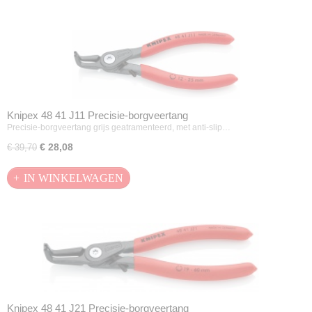
Knipex 48 41 J11 Precisie-borgveertang
Precisie-borgveertang grijs geatramenteerd, met anti-slip…
€ 28,08
€ 39,70
IN WINKELWAGEN
Knipex 48 41 J21 Precisie-borgveertang