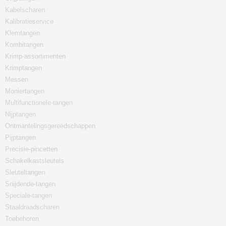
Kabelscharen
Kalibratieservice
Klemtangen
Kombitangen
Krimp-assortimenten
Krimptangen
Messen
Moniertangen
Multifunctionele-tangen
Nijptangen
Ontmantelingsgereedschappen
Pijptangen
Precisie-pincetten
Schakelkastsleutels
Sleuteltangen
Snijdende-tangen
Speciale-tangen
Staaldraadscharen
Toebehoren