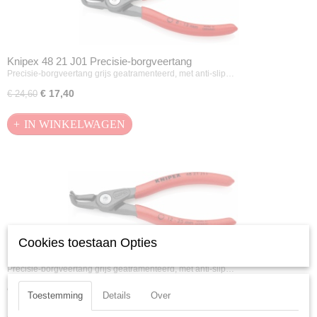
Knipex 48 21 J01 Precisie-borgveertang
Precisie-borgveertang grijs geatramenteerd, met anti-slip…
€ 17,40
€ 24,60
IN WINKELWAGEN
Cookies toestaan Opties
Knipex 48 21 J11 Precisie-borgveertang
Precisie-borgveertang grijs geatramenteerd, met anti-slip…
€ 17,22
€ 24,35
Toestemming
Details
Over