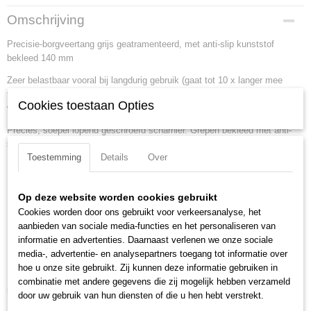
Productcode
Omschrijving
48 11 J1
Precisie-borgveertang grijs geatramenteerd, met anti-slip kunststof
EAN code
bekleed 140 mm
4003773048527
Productcode leverancier
Zeer belastbaar vooral bij langdurig gebruik (gaat tot 10 x langer mee
48 11 J1
t.o.v. de gewone borgveertangen). Met ingezette punten voor veilig
Cookies toestaan Opties
Netto gewicht
werken.
0,11 Kg
Precies, soepel lopend geschroefd scharnier. Grepen bekleed met anti-
Bruto gewicht
slip kunststof.
0,11 Kg
Toestemming
Details
Over
Afmetingen (l,b,h)
Lengte:
140 mm
14 x 4,80 x 1,20 cm
Tang afwerking:
grijs geatramenteerd
Op deze website worden cookies gebruikt
Benen/handgrepen:
met anti-slip kunststof bekleed
Cookies worden door ons gebruikt voor verkeersanalyse, het
Capaciteit voor boorwijdte:
12 - 25 mm
aanbieden van sociale media-functies en het personaliseren van
Scharnier type:
geschroefd scharnier
informatie en advertenties. Daarnaast verlenen we onze sociale
DIN:
DIN 5256 C
media-, advertentie- en analysepartners toegang tot informatie over
hoe u onze site gebruikt. Zij kunnen deze informatie gebruiken in
Punten (diameter):
1.3 mm
combinatie met andere gegevens die zij mogelijk hebben verzameld
Downloads:
door uw gebruik van hun diensten of die u hen hebt verstrekt.