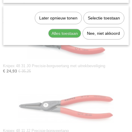
Datasheet specificaties
Product video
Later opnieuw tonen
Selectie toestaan
Ook interessant
Alles toestaan
Nee, niet akkoord
Knipex 48 31 J0 Precisie-borgveertang met uitrekbeveiliging
€ 24,93
€ 35,25
Knipex 48 11 J2 Precisie-borgveertang