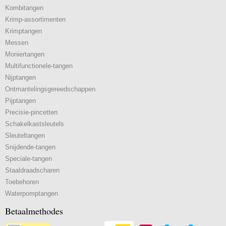
Kombitangen
Krimp-assortimenten
Krimptangen
Messen
Moniertangen
Multifunctionele-tangen
Nijptangen
Ontmantelingsgereedschappen
Pijptangen
Precisie-pincetten
Schakelkastsleutels
Sleuteltangen
Snijdende-tangen
Speciale-tangen
Staaldraadscharen
Toebehoren
Waterpomptangen
Betaalmethodes