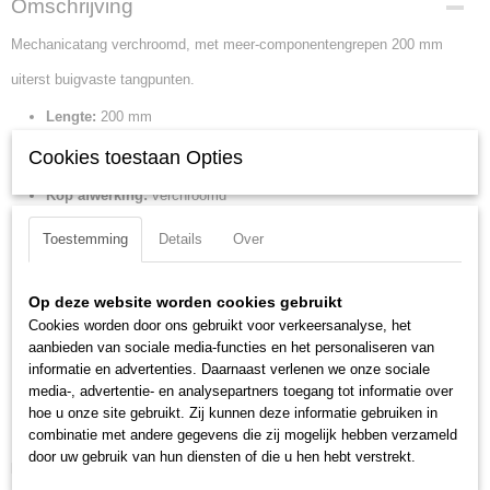
Omschrijving
38 25 200
Mechanicatang verchroomd, met meer-componentengrepen 200 mm
EAN code
4003773043669
uiterst buigvaste tangpunten.
Productcode leverancier
38 25 200
Lengte:
200 mm
Netto gewicht
Tang afwerking:
verchroomd
Cookies toestaan Opties
0,21 Kg
Benen/handgrepen:
met meer-componentengrepen
Bruto gewicht
Kop afwerking:
verchroomd
0,21 Kg
Hoek:
40 graden
Afmetingen (l,b,h)
Toestemming
Details
Over
Kopbreedte:
17.5 mm
29,90 x 5,20 x 1,90 cm
Bek hoek:
40 graden gebogen bekken
Bek lengte:
73 mm
Op deze website worden cookies gebruikt
Cookies worden door ons gebruikt voor verkeersanalyse, het
Bek type:
halfronde bekken
aanbieden van sociale media-functies en het personaliseren van
Bek dikte:
9.5 mm
informatie en advertenties. Daarnaast verlenen we onze sociale
DIN:
DIN ISO 5745
media-, advertentie- en analysepartners toegang tot informatie over
Min. Punt dikte:
2.5 mm
hoe u onze site gebruikt. Zij kunnen deze informatie gebruiken in
Max. punt dikte:
3 mm
combinatie met andere gegevens die zij mogelijk hebben verzameld
door uw gebruik van hun diensten of die u hen hebt verstrekt.
Downloads: