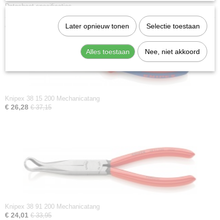
Datasheet specificaties
Ook interessant
Later opnieuw tonen
Selectie toestaan
Alles toestaan
Nee, niet akkoord
Knipex 38 15 200 Mechanicatang
€ 26,28
€ 37,15
Knipex 38 91 200 Mechanicatang
€ 24,01
€ 33,95