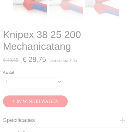
Knipex 38 25 200
Mechanicatang
€ 28,75
€ 40,65
(exclusief btw 21%)
Aantal
IN WINKELWAGEN
Specificaties
Productcode