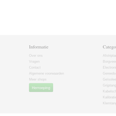
Informatie
Catego
Over ons
Afstript
Vragen
Borgvee
Contact
Electron
Algemene voorwaarden
Gereeds
Meer shops
Geïsole
Grijptan
Herroeping
Kabelsc
Kalibrati
Klemtan