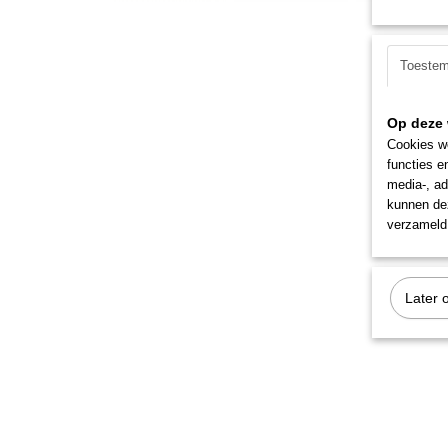
Toeste
Op deze 
Cookies wo
functies e
media-, ad
kunnen dez
verzameld 
Later 