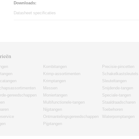
Downloads:
Datasheet specificaties
rieën
angen
Kombitangen
Precisie-pincetten
rtangen
Krimp-assortimenten
Schakelkastsleutels
icatangen
Krimptangen
Sleuteltangen
chapsassortimenten
Messen
Snijdende-tangen
erde-gereedschappen
Moniertangen
Speciale-tangen
gen
Multifunctionele-tangen
Staaldraadscharen
haren
Nijptangen
Toebehoren
eservice
Ontmantelingsgereedschappen
Waterpomptangen
gen
Pijptangen