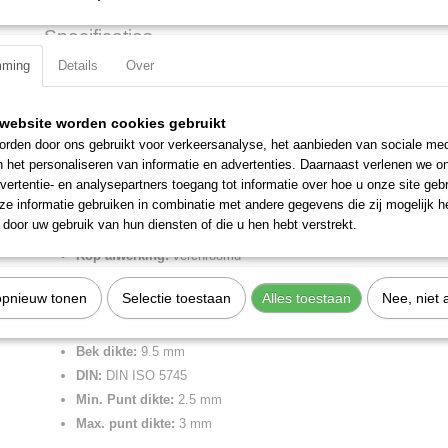
Specificaties
mming
Details
Over
Productcode
38 35 200
Omschrijving
EAN code
4003773017134
Productcode leverancier
38 35 200
Mechanicatang verchroomd, met meer-componentengrepen 200 mm
website worden cookies gebruikt
Netto gewicht
0,21 Kg
rden door ons gebruikt voor verkeersanalyse, het aanbieden van sociale med
uiterst buigvaste tangpunten.
Bruto gewicht
0,21 Kg
n het personaliseren van informatie en advertenties. Daarnaast verlenen we o
Afmetingen (l,b,h)
20 x 5,10 x 1,30 cm
Lengte:
200 mm
vertentie- en analysepartners toegang tot informatie over hoe u onze site gebru
e informatie gebruiken in combinatie met andere gegevens die zij mogelijk 
Tang afwerking:
verchroomd
door uw gebruik van hun diensten of die u hen hebt verstrekt.
Benen/handgrepen:
met meer-componentengrepen
Kop afwerking:
verchroomd
Kopbreedte:
17.5 mm
opnieuw tonen
Selectie toestaan
Alles toestaan
Nee, niet 
Bek lengte:
73 mm
Bek type:
halfronde bekken
Bek dikte:
9.5 mm
DIN:
DIN ISO 5745
Min. Punt dikte:
2.5 mm
Max. punt dikte:
3 mm