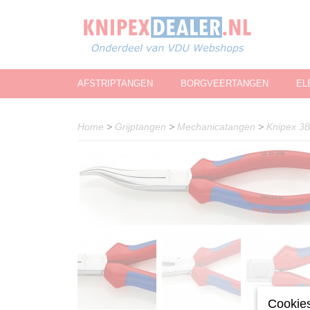
AFSTRIPTANGEN
BORGVEERTANGEN
EL
Home
>
Grijptangen
>
Mechanicatangen
>
Knipex 3
Cookies