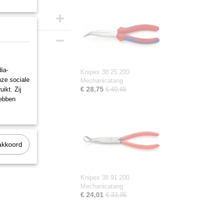
ia-
Knipex 38 25 200
nze sociale
Mechanicatang
€ 28,75
ikt. Zij
€ 40,65
hebben
akkoord
Knipex 38 91 200
Mechanicatang
€ 24,01
€ 33,95