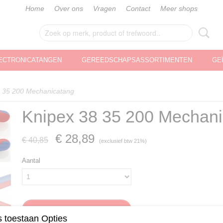
Home
Over ons
Vragen
Contact
Meer shops
ECTRONICATANGEN
GEREEDSCHAPSASSORTIMENTEN
GE
8 35 200 Mechanicatang
Knipex 38 35 200 Mechani
€ 28,89
€ 40,85
(exclusief btw 21%)
Aantal
IN WINKELWAGEN
 toestaan Opties