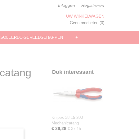
Inloggen
Registreren
UW WINKELWAGEN
Geen producten
(0)
ÏSOLEERDE-GEREEDSCHAPPEN
+
catang
Ook interessant
Knipex 38 15 200
Mechanicatang
€ 26,28
€ 37,15