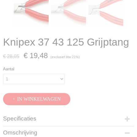
Knipex 37 43 125 Grijptang
€ 19,48
€ 28,05
(exclusief btw 21%)
Aantal
IN WINKELWAGEN
Specificaties
Productcode
Omschrijving
37 43 125