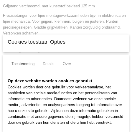
Grijptang verchroomd, met kunststof bekleed 125 mm
EAN code
4003773043652
Precisietangen voor fijne montagewerkzaamheden bijv. in elektronica en
Productcode leverancier
fijne mechanica. Voor grijpen, klemmen, buigen en justeren. Punten
37 43 125
precisiegeslepen. Gladde grijpvlakken. Kanten zorgvuldig ontbraamd.
Netto gewicht
Verzonken scharnier.
0,08 Kg
Cookies toestaan Opties
Lengte:
125 mm
Bruto gewicht
Tang afwerking:
verchroomd
0,08 Kg
Benen/handgrepen:
met kunststof bekleed
Afmetingen (l,b,h)
13 x 5 x 1,20 cm
Toestemming
Details
Over
Kop afwerking:
verchroomd
Kopbreedte:
14.5 mm
Bek lengte:
27 mm
Op deze website worden cookies gebruikt
Bek type:
ronde bekken
Cookies worden door ons gebruikt voor verkeersanalyse, het
Bek dikte:
8 mm
aanbieden van sociale media-functies en het personaliseren van
informatie en advertenties. Daarnaast verlenen we onze sociale
DIN:
DIN ISO 9655
media-, advertentie- en analysepartners toegang tot informatie over
Min. Punt dikte:
1 mm
hoe u onze site gebruikt. Zij kunnen deze informatie gebruiken in
Max. punt dikte:
2 mm
combinatie met andere gegevens die zij mogelijk hebben verzameld
door uw gebruik van hun diensten of die u hen hebt verstrekt.
Downloads: