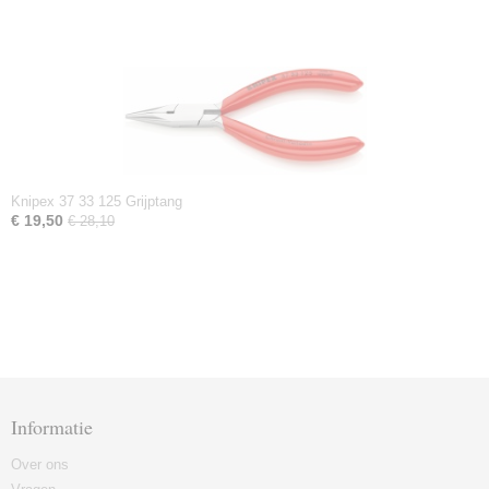
Knipex 37 33 125 Grijptang
€ 19,50
€ 28,10
Informatie
Over ons