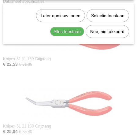
Datasheet specificaties
Ook interessant
Later opnieuw tonen
Selectie toestaan
Alles toestaan
Nee, niet akkoord
Knipex 31 11 160 Grijptang
€ 22,53
€ 31,85
Knipex 31 21 160 Grijptang
€ 25,04
€ 35,40