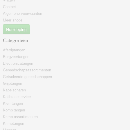
Vragen
Contact
Algemene voorwaarden
Meer shops
Herroeping
Categorieën
Afstriptangen
Borgveertangen
Electronicatangen
Gereedschapsassortimenten
Geïsoleerde-gereedschappen
Grijptangen
Kabelscharen
Kalibratieservice
Klemtangen
Kombitangen
Krimp-assortimenten
Krimptangen