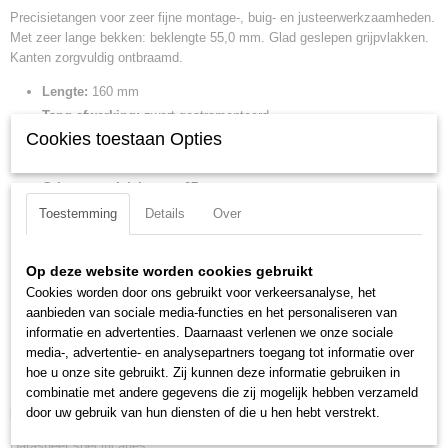
4003773046790
Precisietangen voor zeer fijne montage-, buig- en justeerwerkzaamheden.
Productcode leverancier
Met zeer lange bekken: beklengte 55,0 mm. Glad geslepen grijpvlakken.
31 21 160
Kanten zorgvuldig ontbraamd.
Netto gewicht
Lengte:
160 mm
0,10 Kg
Tang afwerking:
zwart geatramenteerd
Bruto gewicht
Cookies toestaan Opties
0,10 Kg
Benen/handgrepen:
met kunststof bekleed
Afmetingen (l,b,h)
Kop afwerking:
gepolijst
16 x 5,50 x 1,50 cm
Grip oppervlak lengte:
27 mm
Hoek:
45 graden
Toestemming
Details
Over
Kopbreedte:
16 mm
Bek hoek:
45 graden gebogen bekken
Op deze website worden cookies gebruikt
Bek lengte:
55 mm
Cookies worden door ons gebruikt voor verkeersanalyse, het
Bek type:
vlakke, smalle bekken
aanbieden van sociale media-functies en het personaliseren van
Bek dikte:
7.5 mm
informatie en advertenties. Daarnaast verlenen we onze sociale
media-, advertentie- en analysepartners toegang tot informatie over
Min. Punt dikte:
2.5 mm
hoe u onze site gebruikt. Zij kunnen deze informatie gebruiken in
Max. punt dikte:
1.8 mm
combinatie met andere gegevens die zij mogelijk hebben verzameld
door uw gebruik van hun diensten of die u hen hebt verstrekt.
Downloads:
Datasheet specificaties