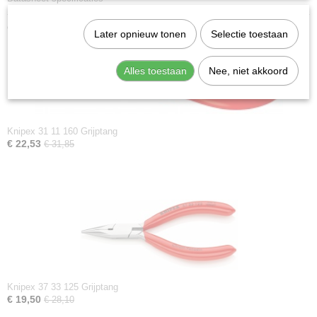
Ook interessant
Later opnieuw tonen
Selectie toestaan
Alles toestaan
Nee, niet akkoord
Knipex 31 11 160 Grijptang
€ 22,53
€ 31,85
Knipex 37 33 125 Grijptang
€ 19,50
€ 28,10