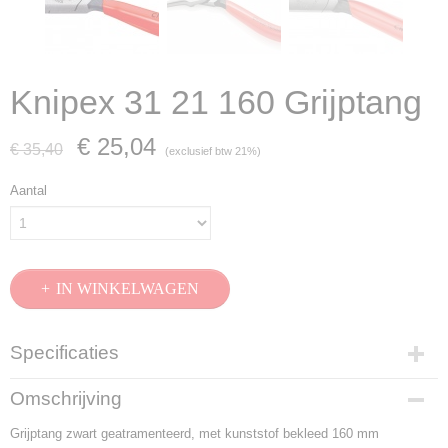
Knipex 31 21 160 Grijptang
€ 25,04
€ 35,40
(exclusief btw 21%)
Aantal
IN WINKELWAGEN
Specificaties
Productcode
Omschrijving
31 21 160
Grijptang zwart geatramenteerd, met kunststof bekleed 160 mm
EAN code