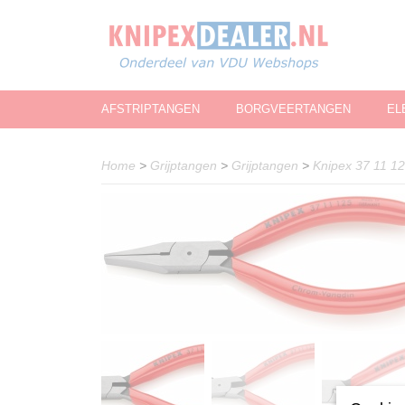
AFSTRIPTANGEN
BORGVEERTANGEN
EL
Home
>
Grijptangen
>
Grijptangen
>
Knipex 37 11 12