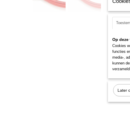
Cookies
Toeste
Op deze 
Cookies wo
functies e
media-, ad
kunnen dez
verzameld 
Later 