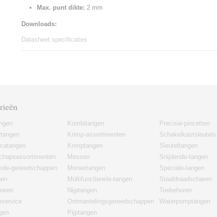
Max. punt dikte:
2 mm
Downloads:
Datasheet specificaties
rieën
angen
Kombitangen
Precisie-pincetten
rtangen
Krimp-assortimenten
Schakelkastsleutels
icatangen
Krimptangen
Sleuteltangen
chapsassortimenten
Messen
Snijdende-tangen
erde-gereedschappen
Moniertangen
Speciale-tangen
gen
Multifunctionele-tangen
Staaldraadscharen
haren
Nijptangen
Toebehoren
eservice
Ontmantelingsgereedschappen
Waterpomptangen
gen
Pijptangen