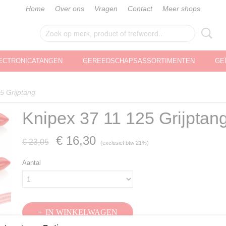
Home
Over ons
Vragen
Contact
Meer shops
ECTRONICATANGEN
GEREEDSCHAPSASSORTIMENTEN
GE
5 Grijptang
Knipex 37 11 125 Grijptan
€ 16,30
€ 23,05
(exclusief btw 21%)
Aantal
IN WINKELWAGEN