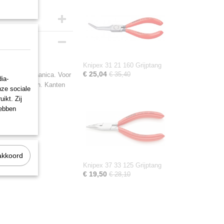
Knipex 31 21 160 Grijptang
€ 25,04
€ 35,40
en fijne mechanica. Voor
ia-
e grijpvlakken. Kanten
nze sociale
ikt. Zij
hebben
akkoord
Knipex 37 33 125 Grijptang
€ 19,50
€ 28,10