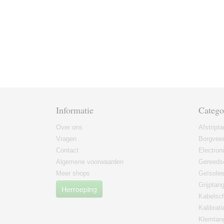
Informatie
Catego
Over ons
Afstript
Vragen
Borgvee
Contact
Electron
Algemene voorwaarden
Gereeds
Meer shops
Geïsole
Grijptan
Herroeping
Kabelsc
Kalibrati
Klemtan