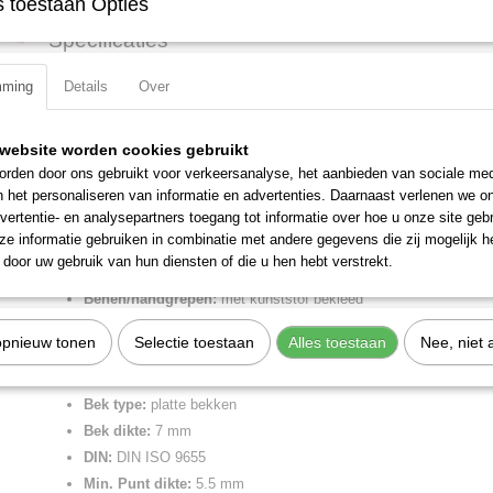
 toestaan Opties
Specificaties
Productcode
37 11 125
mming
Details
Over
Omschrijving
EAN code
4003773014287
Productcode leverancier
37 11 125
Grijptang zwart geatramenteerd, met kunststof bekleed 125 mm
Netto gewicht
0,08 Kg
website worden cookies gebruikt
Precisietangen voor fijne montagewerkzaamheden bijv. in elektronica 
Bruto gewicht
0,08 Kg
rden door ons gebruikt voor verkeersanalyse, het aanbieden van sociale med
grijpen, klemmen, buigen en justeren. Punten precisiegeslepen. Gladd
Afmetingen (l,b,h)
13 x 5,50 x 1,20 cm
n het personaliseren van informatie en advertenties. Daarnaast verlenen we o
zorgvuldig ontbraamd. Verzonken scharnier.
vertentie- en analysepartners toegang tot informatie over hoe u onze site gebru
e informatie gebruiken in combinatie met andere gegevens die zij mogelijk 
Lengte:
125 mm
door uw gebruik van hun diensten of die u hen hebt verstrekt.
Tang afwerking:
zwart geatramenteerd
Benen/handgrepen:
met kunststof bekleed
Kop afwerking:
gepolijst
opnieuw tonen
Selectie toestaan
Alles toestaan
Nee, niet 
Kopbreedte:
12.5 mm
Bek lengte:
27 mm
Bek type:
platte bekken
Bek dikte:
7 mm
DIN:
DIN ISO 9655
Min. Punt dikte:
5.5 mm