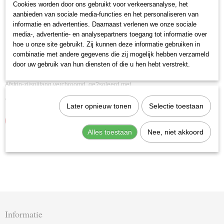
Cookies worden door ons gebruikt voor verkeersanalyse, het
aanbieden van sociale media-functies en het personaliseren van
informatie en advertenties. Daarnaast verlenen we onze sociale
media-, advertentie- en analysepartners toegang tot informatie over
hoe u onze site gebruikt. Zij kunnen deze informatie gebruiken in
combinatie met andere gegevens die zij mogelijk hebben verzameld
door uw gebruik van hun diensten of die u hen hebt verstrekt.
Knipex 14 26 160 Afstrip-zijsnijtang
Afstrip-zijsnijtang verchroomd, ge?soleerd met…
€ 36,82
€ 52,05
Later opnieuw tonen
Selectie toestaan
IN WINKELWAGEN
Alles toestaan
Nee, niet akkoord
Informatie