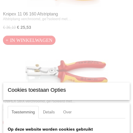
Knipex 11 06 160 Afstriptang
Afstriptang verchroomd, ge?soleerd met…
€ 25,53
€ 36,10
IN WINKELWAGEN
Cookies toestaan Opties
Knipex 13 66 180 StriX afstriptang met kabelschaar
KNIPEX StriX verchroomd, ge?soleerd met…
€ 46,86
€ 66,25
Toestemming
Details
Over
IN WINKELWAGEN
Op deze website worden cookies gebruikt