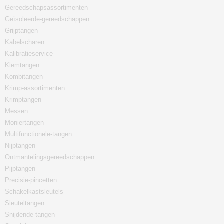
Gereedschapsassortimenten
Geïsoleerde-gereedschappen
Grijptangen
Kabelscharen
Kalibratieservice
Klemtangen
Kombitangen
Krimp-assortimenten
Krimptangen
Messen
Moniertangen
Multifunctionele-tangen
Nijptangen
Ontmantelingsgereedschappen
Pijptangen
Precisie-pincetten
Schakelkastsleutels
Sleuteltangen
Snijdende-tangen