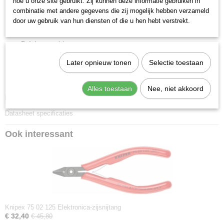
hoe u onze site gebruikt. Zij kunnen deze informatie gebruiken in
Snijcapaciteit half harde draad (diameter):
0.5 mm
combinatie met andere gegevens die zij mogelijk hebben verzameld
Snijcapaciteit zachte draad (diameter):
0.2 - 0.8 mm
door uw gebruik van hun diensten of die u hen hebt verstrekt.
Kopbreedte:
10.5 mm
Bek lengte:
14 mm
Bek dikte:
6.5 mm
Later opnieuw tonen
Selectie toestaan
Scharnier type:
geschroefd scharnier
DIN:
DIN ISO 9654
Alles toestaan
Nee, niet akkoord
Downloads:
Datasheet specificaties
Ook interessant
Knipex 75 02 125 Elektronica-zijsnijtang
€ 32,40
€ 45,80