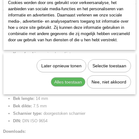
0,07 Kg
Cookies worden door ons gebruikt voor verkeersanalyse, het
biedt samen met een fijne oliefilm een optimale bescherming tegen roest -
aanbieden van sociale media-functies en het personaliseren van
geen storingen in het schakelcircuit door wegspringende chroomsplinters.
Bruto gewicht
informatie en advertenties. Daarnaast verlenen we onze sociale
Bladen bijkomend laserverhard, bladhardheid minstens 60 HRC. Slanke,
0,07 Kg
media-, advertentie- en analysepartners toegang tot informatie over
naar de kop van de tang omhoog getrokken grepem bieden een veilige en
Afmetingen (l,b,h)
hoe u onze site gebruikt. Zij kunnen deze informatie gebruiken in
comfortabele bediening ook tussen duim en wijsvinger.
11,40 x 7 x 1,70 cm
combinatie met andere gegevens die zij mogelijk hebben verzameld
Lengte:
115 mm
door uw gebruik van hun diensten of die u hen hebt verstrekt.
Benen/handgrepen:
met meer-componentengrepen
Kop afwerking:
spiegelgepolijst
Snijkant:
snijkant met klein facet
Later opnieuw tonen
Selectie toestaan
Snijcapaciteiten harde draad (diameter):
0.6 mm
Snijcapaciteit half harde draad (diameter):
1.2 mm
Alles toestaan
Nee, niet akkoord
Snijcapaciteit zachte draad (diameter):
0.3 - 1.6 mm
Kopbreedte:
11 mm
Bek lengte:
14 mm
Bek dikte:
7.5 mm
Scharnier type:
doorgestoken scharnier
DIN:
DIN ISO 9654
Downloads: