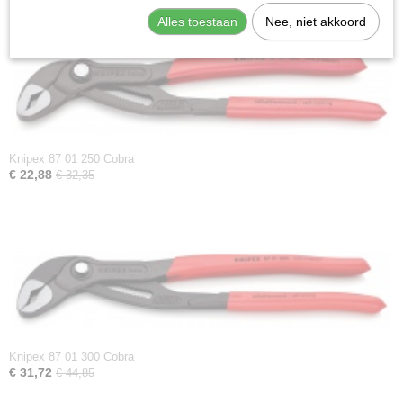
Alles toestaan
Nee, niet akkoord
Knipex 87 01 250 Cobra
€ 22,88
€ 32,35
Knipex 87 01 300 Cobra
€ 31,72
€ 44,85