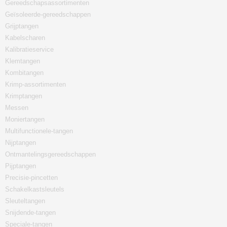
Gereedschapsassortimenten
Geïsoleerde-gereedschappen
Grijptangen
Kabelscharen
Kalibratieservice
Klemtangen
Kombitangen
Krimp-assortimenten
Krimptangen
Messen
Moniertangen
Multifunctionele-tangen
Nijptangen
Ontmantelingsgereedschappen
Pijptangen
Precisie-pincetten
Schakelkastsleutels
Sleuteltangen
Snijdende-tangen
Speciale-tangen