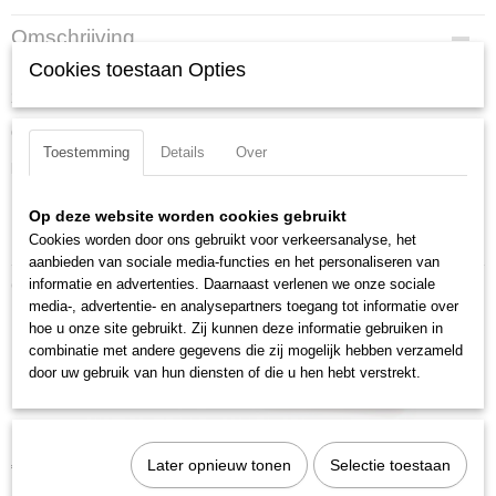
Productcode
Omschrijving
87 09 01
Cookies toestaan Opties
Reserveonderdelenassortiment verstelling voor 86/87 250/300 (zonder 87
EAN code
2)
4003773074724
Productcode leverancier
Onderdelenassortiment verstelling.
87 09 01
Toestemming
Details
Over
Downloads:
Netto gewicht
0,01 Kg
Datasheet specificaties
Op deze website worden cookies gebruikt
Bruto gewicht
Product video
Cookies worden door ons gebruikt voor verkeersanalyse, het
0,01 Kg
aanbieden van sociale media-functies en het personaliseren van
Afmetingen (l,b,h)
Ook interessant
informatie en advertenties. Daarnaast verlenen we onze sociale
12 x 7,50 x 0,60 cm
media-, advertentie- en analysepartners toegang tot informatie over
hoe u onze site gebruikt. Zij kunnen deze informatie gebruiken in
combinatie met andere gegevens die zij mogelijk hebben verzameld
door uw gebruik van hun diensten of die u hen hebt verstrekt.
Knipex 87 01 125 Cobra
Later opnieuw tonen
Selectie toestaan
€ 20,05
€ 28,35