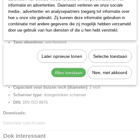
informatie en advertenties. Daarnaast verlenen we onze sociale
tanden, hardheid van de tanden ca. 61 HRC: steeds weer een vaste grip
Bruto gewicht
media-, advertentie- en analysepartners toegang tot informatie over
dankzij hoge slijtvastheid. Hoge stabiliteit dankzij dubbele geleiding. Het
0,34 Kg
hoe u onze site gebruikt. Zij kunnen deze informatie gebruiken in
scharnier is gemakkelijk te verstellen waarna een gegarandeerde
Afmetingen (l,b,h)
combinatie met andere gegevens die zij mogelijk hebben verzameld
verbinding tot stand komt. Klembeveiliging voorkomt verwondingen.
24,50 x 4,80 x 1,40 cm
door uw gebruik van hun diensten of die u hen hebt verstrekt.
Lengte:
250 mm
Tang afwerking:
verchroomd
Benen/handgrepen:
met anti-slip kunststof bekleed
Later opnieuw tonen
Selectie toestaan
Kop afwerking:
verchroomd
Instelposities:
25
Capaciteit voor moeren (sleutelwijdte):
Alles toestaan
46 mm
Nee, niet akkoord
Capaciteit voor buizen (diameter):
50 mm
Capaciteit voor buizen inch (diameter):
2 inch
Scharnier type:
doorgestoken scharnier
DIN:
DIN ISO 8976
Downloads:
Datasheet specificaties
Ook interessant