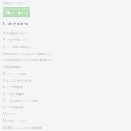
Meer shops
Herroeping
Categorieën
Afstriptangen
Borgveertangen
Electronicatangen
Gereedschapsassortimenten
Geïsoleerde-gereedschappen
Grijptangen
Kabelscharen
Kalibratieservice
Klemtangen
Kombitangen
Krimp-assortimenten
Krimptangen
Messen
Moniertangen
Multifunctionele-tangen