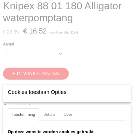
Knipex 88 01 180 Alligator
waterpomptang
€ 16,52
€ 23,35
(exclusief btw 21%)
Aantal
IN WINKELWAGEN
Cookies toestaan Opties
Specificaties
Productcode
Omschrijving
88 01 180
Toestemming
Details
Over
KNIPEX Alligator zwart geatramenteerd, met anti-slip kunststof bekleed
EAN code
180 mm
4003773035480
Productcode leverancier
Op deze website worden cookies gebruikt
Goede toegang tot het werkstuk door slanke bouwvorm in de kop- en