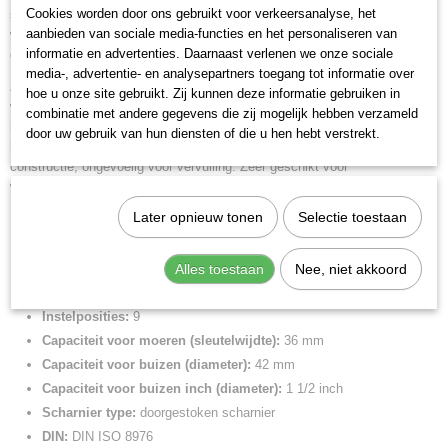
88 01 180
Cookies worden door ons gebruikt voor verkeersanalyse, het
scharnierzone. Meer capaciteit en comfort in vergelijking met traditionele
Netto gewicht
aanbieden van sociale media-functies en het personaliseren van
waterpomptangen van dezelfde lengte: 9-traps verstelling voor 30% meer
0,18 Kg
informatie en advertenties. Daarnaast verlenen we onze sociale
grijpcapaciteit.
media-, advertentie- en analysepartners toegang tot informatie over
Bruto gewicht
Zelfklemmend op buizen en moeren: glijdt niet van het werkstuk af en
hoe u onze site gebruikt. Zij kunnen deze informatie gebruiken in
0,18 Kg
werkt krachtbesparend. Grijpvlakken met speciaalgeharde tanden,
combinatie met andere gegevens die zij mogelijk hebben verzameld
Afmetingen (l,b,h)
hardheid van de tanden ca. 61 HRC: steeds weer een vaste grip dankzij
door uw gebruik van hun diensten of die u hen hebt verstrekt.
18 x 3,80 x 1,20 cm
hoge slijtvastheid. Hoge stabiliteit dankzij dubbele geleiding. Robuuste
constructie, ongevoelig voor vervuiling. Zeer geschikt voor
werkzaamheden buiten. Klembeveiliging voorkomt verwondingen.
Later opnieuw tonen
Selectie toestaan
Lengte:
180 mm
Tang afwerking:
zwart geatramenteerd
Benen/handgrepen:
met anti-slip kunststof bekleed
Alles toestaan
Nee, niet akkoord
Kop afwerking:
gepolijst
Instelposities:
9
Capaciteit voor moeren (sleutelwijdte):
36 mm
Capaciteit voor buizen (diameter):
42 mm
Capaciteit voor buizen inch (diameter):
1 1/2 inch
Scharnier type:
doorgestoken scharnier
DIN:
DIN ISO 8976