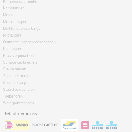
Krimp-assortimenten
Krimptangen
Messen
Moniertangen
Multifunctionele-tangen
Nijptangen
Ontmantelingsgereedschappen
Pijptangen
Precisie-pincetten
Schakelkastsleutels
Sleuteltangen
Snijdende-tangen
Speciale-tangen
Staaldraadscharen
Toebehoren
Waterpomptangen
Betaalmethodes