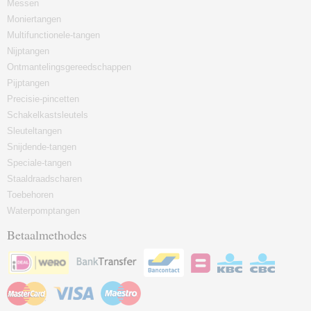
Messen
Moniertangen
Multifunctionele-tangen
Nijptangen
Ontmantelingsgereedschappen
Pijptangen
Precisie-pincetten
Schakelkastsleutels
Sleuteltangen
Snijdende-tangen
Speciale-tangen
Staaldraadscharen
Toebehoren
Waterpomptangen
Betaalmethodes