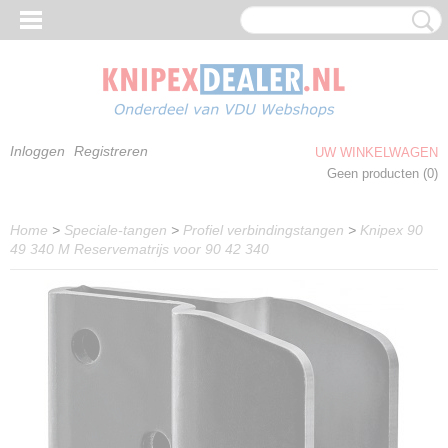
Inloggen
Registreren
UW WINKELWAGEN
Geen producten
(0)
Home
>
Speciale-tangen
>
Profiel verbindingstangen
>
Knipex 90
49 340 M Reservematrijs voor 90 42 340