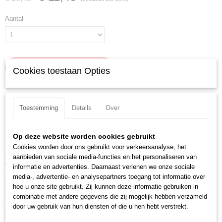
Aantal
IN WINKELWAGEN
Cookies toestaan Opties
Specificaties
Toestemming
Details
Over
Productcode
Omschrijving
90 49 340 M
Op deze website worden cookies gebruikt
Reservematrijs voor 90 42 340
EAN code
Cookies worden door ons gebruikt voor verkeersanalyse, het
4003773028499
Om stevige verbindingen met profielplaten te maken, die in de gipsbouw
aanbieden van sociale media-functies en het personaliseren van
Productcode leverancier
worden gebruikt voor de constructie van scheidingswanden en zwevende
informatie en advertenties. Daarnaast verlenen we onze sociale
90 49 340 M
plafonds, zonder dat er schroeven of klinknagels nodig zijn. Voor U- en C-
media-, advertentie- en analysepartners toegang tot informatie over
Netto gewicht
profielen met max. 1,2 mm plaatdikte (2 x 0,6 mm). Minimale
hoe u onze site gebruikt. Zij kunnen deze informatie gebruiken in
0,09 Kg
krachtinspanning door optimale hefboomoverbrenging.
combinatie met andere gegevens die zij mogelijk hebben verzameld
Bruto gewicht
door uw gebruik van hun diensten of die u hen hebt verstrekt.
Downloads:
0,09 Kg