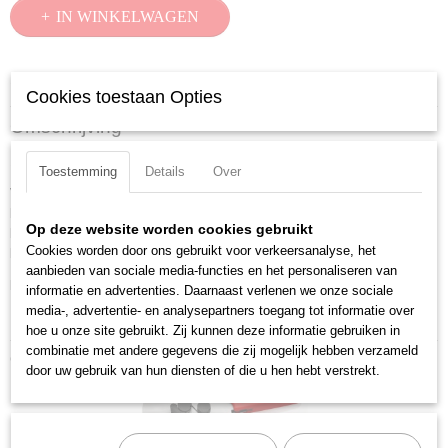
IN WINKELWAGEN
Specificaties
Cookies toestaan Opties
Productcode
Omschrijving
90 29 02
1 paar reservemessen voor 90 25 20 (beschermingsbuizen)
EAN code
Toestemming
Details
Over
4003773031949
Voor het knippen van koppelingsbuizen ? 12,0 - 20,0 mm en van flexibele
Productcode leverancier
beschermingsbuizen ? 18,0 - 35,0 mm zonder de binnenste buis te
90 29 02
Op deze website worden cookies gebruikt
beschadigen. Mogelijkheid voor het aanbrengen van een centreerdoorn
Netto gewicht
Cookies worden door ons gebruikt voor verkeersanalyse, het
bijv. voor Geberit-koppelingsbuizen ? 11,5 en 15,0 mm.
0,03 Kg
aanbieden van sociale media-functies en het personaliseren van
Downloads:
informatie en advertenties. Daarnaast verlenen we onze sociale
Bruto gewicht
media-, advertentie- en analysepartners toegang tot informatie over
0,03 Kg
Datasheet specificaties
hoe u onze site gebruikt. Zij kunnen deze informatie gebruiken in
Afmetingen (l,b,h)
combinatie met andere gegevens die zij mogelijk hebben verzameld
Ook interessant
8,50 x 5 x 1,50 cm
door uw gebruik van hun diensten of die u hen hebt verstrekt.