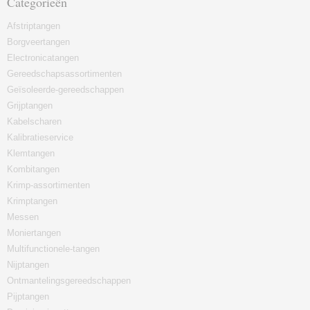
Categorieën
Afstriptangen
Borgveertangen
Electronicatangen
Gereedschapsassortimenten
Geïsoleerde-gereedschappen
Grijptangen
Kabelscharen
Kalibratieservice
Klemtangen
Kombitangen
Krimp-assortimenten
Krimptangen
Messen
Moniertangen
Multifunctionele-tangen
Nijptangen
Ontmantelingsgereedschappen
Pijptangen