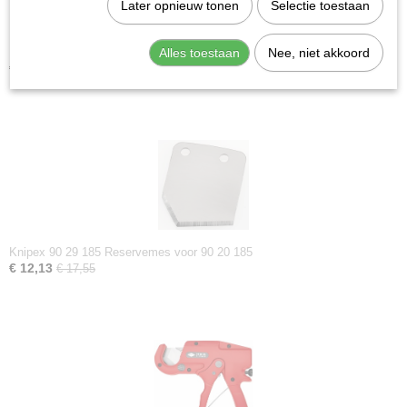
Later opnieuw tonen
Selectie toestaan
Knipex 90 25 40 Pijpsnijder
Alles toestaan
Nee, niet akkoord
€ 71,01
€ 100,40
Knipex 90 29 185 Reservemes voor 90 20 185
€ 12,13
€ 17,55