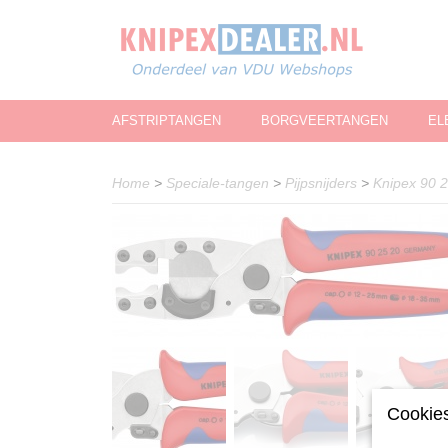
AFSTRIPTANGEN
BORGVEERTANGEN
EL
Home
>
Speciale-tangen
>
Pijpsnijders
>
Knipex 90 2
Cookies