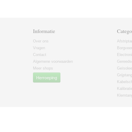
Informatie
Catego
Over ons
Afstript
Vragen
Borgvee
Contact
Electron
Algemene voorwaarden
Gereeds
Meer shops
Geïsole
Grijptan
Herroeping
Kabelsc
Kalibrati
Klemtan