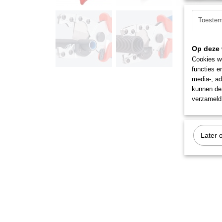
Toeste
Op deze 
Cookies wo
functies e
media-, ad
kunnen dez
verzameld 
Later 