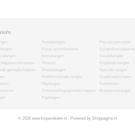
rieën
angen
Kombitangen
Precisie-pincetten
rtangen
Krimp-assortimenten
Schakelkastsleutels
icatangen
Krimptangen
Sleuteltangen
chapsassortimenten
Messen
Snijdende-tangen
erde-gereedschappen
Moniertangen
Speciale-tangen
gen
Multifunctionele-tangen
Staaldraadscharen
haren
Nijptangen
Toebehoren
eservice
Ontmantelingsgereedschappen
Waterpomptangen
gen
Pijptangen
© 2026 www.knipexdealer.nl - Powered by Shoppagina.nl