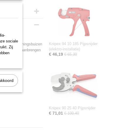
ia-
nze sociale
Knipex 94 10 185 Pijpsnijder
ibele beschermingsbuizen
ikt. Zij
(elektro-installatie)
eid voor het aanbrengen
hebben
€ 46,19
€ 65,30
15,0 mm.
akkoord
Knipex 90 25 40 Pijpsnijder
€ 71,01
€ 100,40