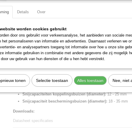
Specificaties
mming
Details
Over
Productcode
90 25 20
Omschrijving
EAN code
4003773046004
website worden cookies gebruikt
Productcode leverancier
90 25 20
Pijpsnijder verzinkt, met meer-componentengrepen 210 mm
rden door ons gebruikt voor verkeersanalyse, het aanbieden van sociale med
Netto gewicht
0,33 Kg
n het personaliseren van informatie en advertenties. Daarnaast verlenen we o
Voor het knippen van koppelingsbuizen ? 12,0 - 20,0 mm en van flex
Bruto gewicht
0,33 Kg
vertentie- en analysepartners toegang tot informatie over hoe u onze site gebru
? 18,0 - 35,0 mm zonder de binnenste buis te beschadigen. Mogelijkh
Afmetingen (l,b,h)
22 x 7 x 2 cm
e informatie gebruiken in combinatie met andere gegevens die zij mogelijk 
van een centreerdoorn bijv. voor Geberit-koppelingsbuizen ? 11,5 en 
door uw gebruik van hun diensten of die u hen hebt verstrekt.
Lengte:
210 mm
Tang afwerking:
verzinkt
Benen/handgrepen:
met meer-componentengrepen
opnieuw tonen
Selectie toestaan
Alles toestaan
Nee, niet 
Meslengte:
25 mm
Snijcapaciteiten koppelingsbuizen (diameter):
12 - 25 mm
Snijcapaciteit beschermingsbuizen (diameter):
18 - 35 mm
Downloads:
Datasheet specificaties