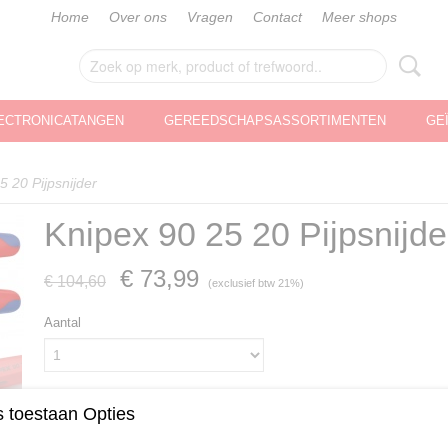
Home
Over ons
Vragen
Contact
Meer shops
ECTRONICATANGEN
GEREEDSCHAPSASSORTIMENTEN
GE
5 20 Pijpsnijder
Knipex 90 25 20 Pijpsnijde
€ 73,99
€ 104,60
(exclusief btw 21%)
Aantal
 toestaan Opties
IN WINKELWAGEN