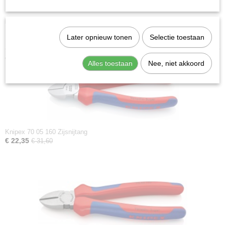
DIN:
DIN ISO 5749
Downloads:
Later opnieuw tonen
Selectie toestaan
Datasheet specificaties
Ook interessant
Alles toestaan
Nee, niet akkoord
Knipex 70 05 160 Zijsnijtang
€ 22,35
€ 31,60