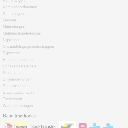
Kombitangen
Krimp-assortimenten
Krimptangen
Messen
Moniertangen
Multifunctionele-tangen
Nijptangen
Ontmantelingsgereedschappen
Pijptangen
Precisie-pincetten
Schakelkastsleutels
Sleuteltangen
Snijdende-tangen
Speciale-tangen
Staaldraadscharen
Toebehoren
Waterpomptangen
Betaalmethodes