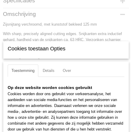
Specificaties
Productcode
Omschrijving
76 03 125
Zijsnijtang verchroomd, met kunststof bekleed 125 mm
EAN code
4003773018506
With sharp, precisely aligned cutting edges. Snijkanten extra inductief
Productcode leverancier
gehard, hardheid van de snijkanten ca. 63 HRC. Verzonken scharnier.
76 03 125
Cookies toestaan Opties
Lengte:
125 mm
Netto gewicht
0,09 Kg
Tang afwerking:
verchroomd
Bruto gewicht
Benen/handgrepen:
met kunststof bekleed
0,09 Kg
Toestemming
Details
Over
Kop afwerking:
verchroomd
Afmetingen (l,b,h)
Snijkant:
snijkant met facet
12,40 x 5,30 x 1,20 cm
Snijcapaciteiten harde draad (diameter):
1.5 mm
Op deze website worden cookies gebruikt
Snijcapaciteit half harde draad (diameter):
2.3 mm
Cookies worden door ons gebruikt voor verkeersanalyse, het
Snijcapaciteit pianodraad (diameter):
0.6 mm
aanbieden van sociale media-functies en het personaliseren van
informatie en advertenties. Daarnaast verlenen we onze sociale
Snijcapaciteit zachte draad (diameter):
0.4 - 3 mm
media-, advertentie- en analysepartners toegang tot informatie over
Kopbreedte:
14.5 mm
hoe u onze site gebruikt. Zij kunnen deze informatie gebruiken in
Bek lengte:
16 mm
combinatie met andere gegevens die zij mogelijk hebben verzameld
Bek dikte:
9 mm
door uw gebruik van hun diensten of die u hen hebt verstrekt.