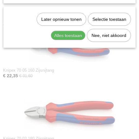
Downloads:
Datasheet specificaties
Later opnieuw tonen
Selectie toestaan
Ook interessant
Alles toestaan
Nee, niet akkoord
Knipex 70 05 160 Zijsnijtang
€ 22,35
€ 31,60
Knipex 70 02 180 Zijsnijtang