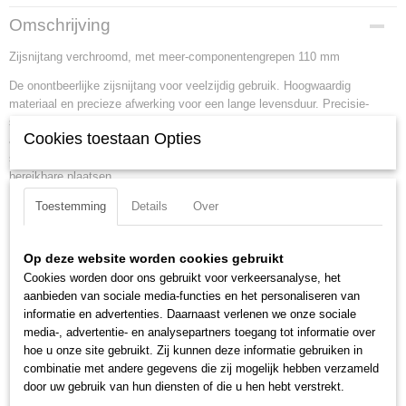
Productcode
Omschrijving
70 15 110
Zijsnijtang verchroomd, met meer-componentengrepen 110 mm
EAN code
4003773029649
De onontbeerlijke zijsnijtang voor veelzijdig gebruik. Hoogwaardig
Productcode leverancier
materiaal en precieze afwerking voor een lange levensduur. Precisie-
70 15 110
snijkanten voor zachte en harde draad. Keurige snede bij Cu-draden, ook
Netto gewicht
Cookies toestaan Opties
aan de snijtoppen. Snijkanten extra inductief gehard, hardheid van de
0,10 Kg
snijkanten ca. 62 HRC. Slanke kop voor het gebruik op moeilijk
bereikbare plaatsen.
Bruto gewicht
0,10 Kg
Toestemming
Details
Over
Lengte:
110 mm
Afmetingen (l,b,h)
Tang afwerking:
verchroomd
12 x 5,60 x 1,70 cm
Benen/handgrepen:
met meer-componentengrepen
Op deze website worden cookies gebruikt
Kop afwerking:
verchroomd
Cookies worden door ons gebruikt voor verkeersanalyse, het
Snijkant:
snijkant met facet
aanbieden van sociale media-functies en het personaliseren van
informatie en advertenties. Daarnaast verlenen we onze sociale
Snijcapaciteiten harde draad (diameter):
1.2 mm
media-, advertentie- en analysepartners toegang tot informatie over
Snijcapaciteit half harde draad (diameter):
2 mm
hoe u onze site gebruikt. Zij kunnen deze informatie gebruiken in
Snijcapaciteit zachte draad (diameter):
3 mm
combinatie met andere gegevens die zij mogelijk hebben verzameld
DIN:
DIN ISO 5749
door uw gebruik van hun diensten of die u hen hebt verstrekt.