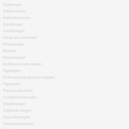
Grijptangen
Kabelscharen
Kalibratieservice
Klemtangen
Kombitangen
Krimp-assortimenten
Krimptangen
Messen
Moniertangen
Multifunctionele-tangen
Nijptangen
Ontmantelingsgereedschappen
Pijptangen
Precisie-pincetten
Schakelkastsleutels
Sleuteltangen
Snijdende-tangen
Speciale-tangen
Staaldraadscharen