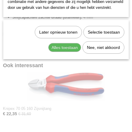
combinatie met andere gegevens die zij mogelijk hebben verzameld
Snijcapaciteiten harde draad (diameter):
2 mm
door uw gebruik van hun diensten of die u hen hebt verstrekt.
Snijcapaciteit half harde draad (diameter):
3 mm
Snijcapaciteit zachte draad (diameter):
4 mm
DIN:
DIN ISO 5749
Later opnieuw tonen
Selectie toestaan
Downloads:
Datasheet specificaties
Alles toestaan
Nee, niet akkoord
Product video
Ook interessant
Knipex 70 05 160 Zijsnijtang
€ 22,35
€ 31,60