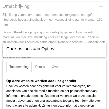
Productcode
Omschrijving
70 05 160 T
Zijsnijtang verchroomd, met meer-componentengrepen, met ge?
EAN code
ntegreerde bevestigingshaak om een valbeveiliging aan te brengen 160
4003773080022
mm
Productcode leverancier
70 05 160 T
De onontbeerlijke zijsnijtang voor veelzijdig gebruik. Hoogwaardig
Netto gewicht
materiaal en precieze afwerking voor een lange levensduur. Precisie-
0,21 Kg
snijkanten voor zachte en harde draad. Keurige snede bij Cu-draden, ook
aan de snijtoppen. Snijkanten extra inductief gehard, hardheid van de
Bruto gewicht
Cookies toestaan Opties
snijkanten ca. 62 HRC. Slanke kop voor het gebruik op moeilijk
0,21 Kg
bereikbare plaatsen.
Afmetingen (l,b,h)
16 x 5,50 x 2,20 cm
Lengte:
160 mm
Toestemming
Details
Over
Tang afwerking:
verchroomd
Benen/handgrepen:
met meer-componentengrepen, met
Op deze website worden cookies gebruikt
geintegreerde bevestigingshaak om een valbeveiliging aan te
Cookies worden door ons gebruikt voor verkeersanalyse, het
brengen
aanbieden van sociale media-functies en het personaliseren van
Uitvoering:
Tethered Tools
informatie en advertenties. Daarnaast verlenen we onze sociale
Kop afwerking:
verchroomd
media-, advertentie- en analysepartners toegang tot informatie over
hoe u onze site gebruikt. Zij kunnen deze informatie gebruiken in
Snijkant:
snijkant met facet