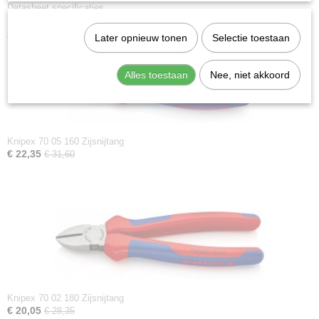
Datasheet specificaties
Ook interessant
Later opnieuw tonen
Selectie toestaan
Alles toestaan
Nee, niet akkoord
Knipex 70 05 160 Zijsnijtang
€ 22,35
€ 31,60
Knipex 70 02 180 Zijsnijtang
€ 20,05
€ 28,35