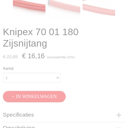
Knipex 70 01 180
Zijsnijtang
€ 16,16
€ 22,85
(exclusief btw 21%)
Aantal
IN WINKELWAGEN
Specificaties
Productcode
Omschrijving