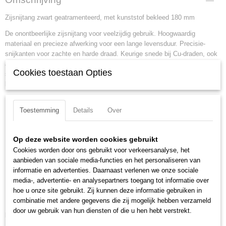
70 01 180
Zijsnijtang zwart geatramenteerd, met kunststof bekleed 180 mm
EAN code
4003773018070
De onontbeerlijke zijsnijtang voor veelzijdig gebruik. Hoogwaardig
Productcode leverancier
materiaal en precieze afwerking voor een lange levensduur. Precisie-
70 01 180
snijkanten voor zachte en harde draad. Keurige snede bij Cu-draden, ook
Netto gewicht
aan de snijtoppen. Snijkanten extra inductief gehard, hardheid van de
Cookies toestaan Opties
0,20 Kg
snijkanten ca. 62 HRC. Slanke kop voor het gebruik op moeilijk
bereikbare plaatsen.
Bruto gewicht
0,20 Kg
Lengte:
180 mm
Afmetingen (l,b,h)
Toestemming
Details
Over
Tang afwerking:
zwart geatramenteerd
18,50 x 5,20 x 1,40 cm
Benen/handgrepen:
met kunststof bekleed
Kop afwerking:
gepolijst
Op deze website worden cookies gebruikt
Snijkant:
snijkant met facet
Cookies worden door ons gebruikt voor verkeersanalyse, het
aanbieden van sociale media-functies en het personaliseren van
Snijcapaciteiten harde draad (diameter):
2.5 mm
informatie en advertenties. Daarnaast verlenen we onze sociale
Snijcapaciteit half harde draad (diameter):
3 mm
media-, advertentie- en analysepartners toegang tot informatie over
Snijcapaciteit zachte draad (diameter):
4 mm
hoe u onze site gebruikt. Zij kunnen deze informatie gebruiken in
DIN:
DIN ISO 5749
combinatie met andere gegevens die zij mogelijk hebben verzameld
door uw gebruik van hun diensten of die u hen hebt verstrekt.
Downloads: