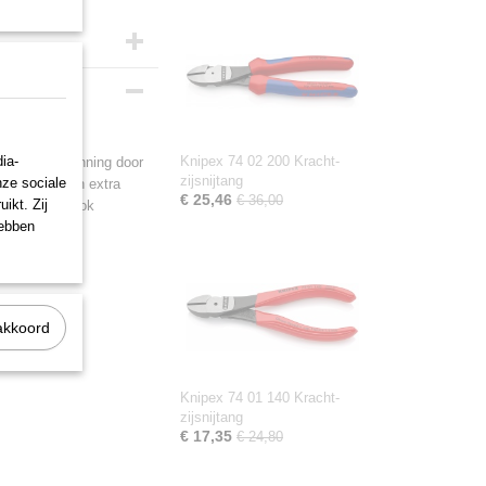
m
ia-
Knipex 74 02 200 Kracht-
e krachtinspanning door
zijsnijtang
nze sociale
ie snijkanten extra
€ 25,46
€ 36,00
ikt. Zij
aadsoorten, ook
hebben
akkoord
Knipex 74 01 140 Kracht-
zijsnijtang
€ 17,35
€ 24,80