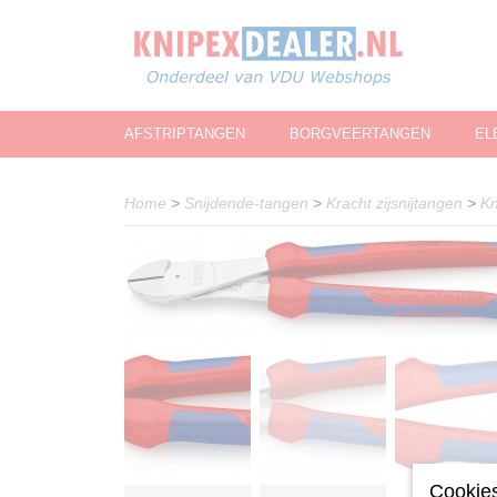
AFSTRIPTANGEN
BORGVEERTANGEN
EL
Home
>
Snijdende-tangen
>
Kracht zijsnijtangen
>
Kn
Cookies