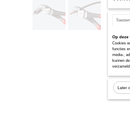
Toeste
Op deze 
Cookies wo
functies e
media-, ad
kunnen dez
verzameld 
Later 