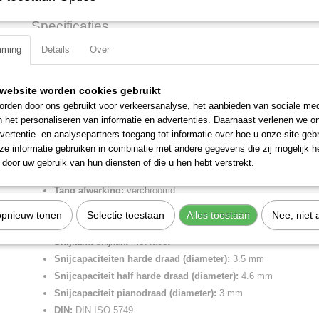
Specificaties
mming
Details
Over
Productcode
74 05 250
Omschrijving
EAN code
4003773039754
Productcode leverancier
74 05 250
Kracht-zijsnijtang verchroomd, met meer-componentengrepen 250 m
website worden cookies gebruikt
Netto gewicht
0,44 Kg
rden door ons gebruikt voor verkeersanalyse, het aanbieden van sociale med
Voor zeer hoge en duurzame belasting. Grote snijcapaciteit bij gering
Bruto gewicht
0,44 Kg
n het personaliseren van informatie en advertenties. Daarnaast verlenen we o
optimale afstemming van snijhoek en overbrengingsverhouding. Precis
Afmetingen (l,b,h)
25 x 5,40 x 2,40 cm
vertentie- en analysepartners toegang tot informatie over hoe u onze site gebru
inductief gehard (hardheid van de snijkanten ca. 64 HRC) voor alle dr
e informatie gebruiken in combinatie met andere gegevens die zij mogelijk 
pianodraad.
door uw gebruik van hun diensten of die u hen hebt verstrekt.
Lengte:
250 mm
Tang afwerking:
verchroomd
Benen/handgrepen:
met meer-componentengrepen
opnieuw tonen
Selectie toestaan
Alles toestaan
Nee, niet 
Kop afwerking:
verchroomd
Snijkant:
snijkant met facet
Snijcapaciteiten harde draad (diameter):
3.5 mm
Snijcapaciteit half harde draad (diameter):
4.6 mm
Snijcapaciteit pianodraad (diameter):
3 mm
DIN:
DIN ISO 5749