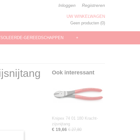
Inloggen
Registreren
UW WINKELWAGEN
Geen producten
(0)
ÏSOLEERDE-GEREEDSCHAPPEN
+
jsnijtang
Ook interessant
Knipex 74 01 180 Kracht-
zijsnijtang
€ 19,66
€ 27,80