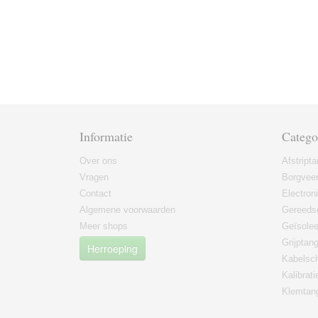
Informatie
Catego
Over ons
Afstript
Vragen
Borgvee
Contact
Electron
Algemene voorwaarden
Gereeds
Meer shops
Geïsole
Grijptan
Herroeping
Kabelsc
Kalibrati
Klemtan