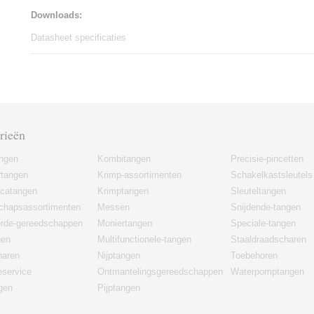
Downloads:
Datasheet specificaties
rieën
angen
Kombitangen
Precisie-pincetten
rtangen
Krimp-assortimenten
Schakelkastsleutels
icatangen
Krimptangen
Sleuteltangen
chapsassortimenten
Messen
Snijdende-tangen
erde-gereedschappen
Moniertangen
Speciale-tangen
gen
Multifunctionele-tangen
Staaldraadscharen
haren
Nijptangen
Toebehoren
eservice
Ontmantelingsgereedschappen
Waterpomptangen
gen
Pijptangen