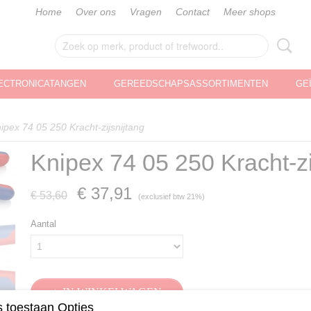
Home
Over ons
Vragen
Contact
Meer shops
ECTRONICATANGEN
GEREEDSCHAPSASSORTIMENTEN
GE
ipex 74 05 250 Kracht-zijsnijtang
Knipex 74 05 250 Kracht-zi
€ 37,91
€ 53,60
(exclusief btw 21%)
Aantal
IN WINKELWAGEN
 toestaan Opties