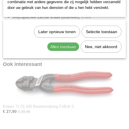
combinatie met andere gegevens die zij mogelijk hebben verzameld
Snijcapaciteit half harde draad (diameter):
5.2 mm
door uw gebruik van hun diensten of die u hen hebt verstrekt.
Snijcapaciteit pianodraad (diameter):
3.6 mm
Snijcapaciteit zachte draad (diameter):
6 mm
Bek hoek:
20 graden gebogen bekken
Later opnieuw tonen
Selectie toestaan
Downloads:
Datasheet specificaties
Alles toestaan
Nee, niet akkoord
Product video
Ook interessant
Knipex 71 01 160 Boutensnijtang CoBolt S
€ 27,90
€ 39,45