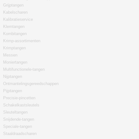
Grijptangen
Kabelscharen
Kalibratieservice
Klemtangen
Kombitangen
Krimp-assortimenten
Krimptangen
Messen
Moniertangen
Multifunctionele-tangen
Nijptangen
Ontmantelingsgereedschappen
Pijptangen
Precisie-pincetten
Schakelkastsleutels
Sleuteltangen
Snijdende-tangen
Speciale-tangen
Staaldraadscharen