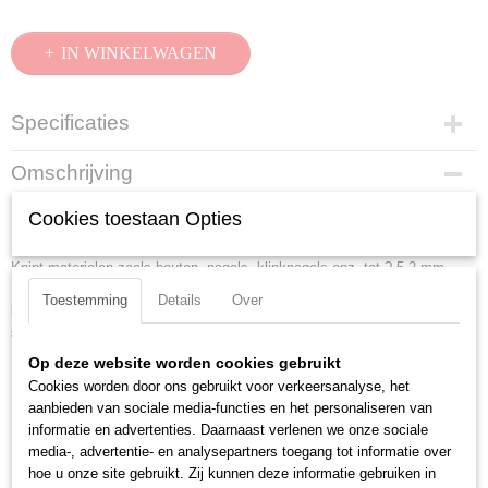
IN WINKELWAGEN
Specificaties
Productcode
Omschrijving
71 21 200
KNIPEX CoBolt zwart geatramenteerd, met kunststof bekleed 200 mm
EAN code
Cookies toestaan Opties
4003773066866
Met precisie-snijkanten voor zachte en harde draad en voor pianodraad.
Productcode leverancier
Knipt materialen zoals bouten, nagels, klinknagels enz. tot ? 5,2 mm.
71 21 200
Door moderne hefboomconstructie, erg grote snijcapaciteit bij geringe
Toestemming
Details
Over
Netto gewicht
krachtinspanning. Snijkanten extra inductief gehard, hardheid van de
0,32 Kg
snijkanten ca. 64 HRC.
Bruto gewicht
Op deze website worden cookies gebruikt
Lengte:
200 mm
0,32 Kg
Cookies worden door ons gebruikt voor verkeersanalyse, het
Tang afwerking:
zwart geatramenteerd
Afmetingen (l,b,h)
aanbieden van sociale media-functies en het personaliseren van
Benen/handgrepen:
met kunststof bekleed
20 x 6,20 x 2,40 cm
informatie en advertenties. Daarnaast verlenen we onze sociale
Snijkant:
snijkant met facet
media-, advertentie- en analysepartners toegang tot informatie over
hoe u onze site gebruikt. Zij kunnen deze informatie gebruiken in
Snijcapaciteiten harde draad (diameter):
4 mm