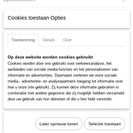
Productcode
Omschrijving
71 79 610
Cookies toestaan Opties
Reservekop voor 71 72 610
EAN code
4003773066811
compleet met schroeven.
Productcode leverancier
Toestemming
Details
Over
Downloads:
71 79 610
Netto gewicht
Datasheet specificaties
0,85 Kg
Op deze website worden cookies gebruikt
Product video
Bruto gewicht
Cookies worden door ons gebruikt voor verkeersanalyse, het
0,85 Kg
aanbieden van sociale media-functies en het personaliseren van
Ook interessant
informatie en advertenties. Daarnaast verlenen we onze sociale
Afmetingen (l,b,h)
media-, advertentie- en analysepartners toegang tot informatie over
12,90 x 7,10 x 3,30 cm
hoe u onze site gebruikt. Zij kunnen deze informatie gebruiken in
combinatie met andere gegevens die zij mogelijk hebben verzameld
door uw gebruik van hun diensten of die u hen hebt verstrekt.
Knipex 71 72 760 Boutensnijder
€ 126,65
€ 179,05
Later opnieuw tonen
Selectie toestaan