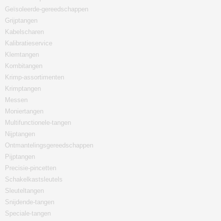
Geïsoleerde-gereedschappen
Grijptangen
Kabelscharen
Kalibratieservice
Klemtangen
Kombitangen
Krimp-assortimenten
Krimptangen
Messen
Moniertangen
Multifunctionele-tangen
Nijptangen
Ontmantelingsgereedschappen
Pijptangen
Precisie-pincetten
Schakelkastsleutels
Sleuteltangen
Snijdende-tangen
Speciale-tangen