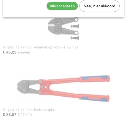
Alles toestaan
Nee, niet akkoord
Knipex 71 79 460 Reservekop voor 71 72 460
€ 45,23
€ 63,95
Knipex 71 72 460 Boutensnijder
€ 83,57
€ 118,15