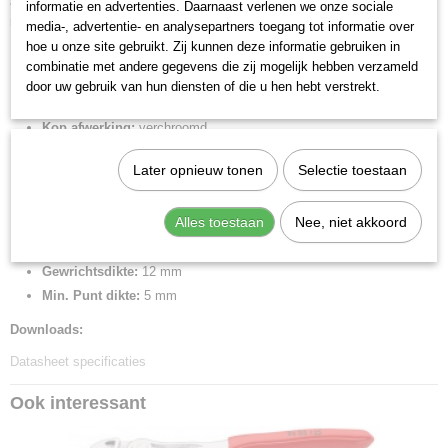
aantrekken en losmaken van schroefverbindingen mogelijk volgens het
informatie en advertenties. Daarnaast verlenen we onze sociale
ratelprincipe. Hoge klemkracht dankzij 10-voudige krachtoverbrenging.
media-, advertentie- en analysepartners toegang tot informatie over
hoe u onze site gebruikt. Zij kunnen deze informatie gebruiken in
Lengte:
180 mm
combinatie met andere gegevens die zij mogelijk hebben verzameld
Tang afwerking:
verchroomd
door uw gebruik van hun diensten of die u hen hebt verstrekt.
Benen/handgrepen:
met meer-componentengrepen
Kop afwerking:
verchroomd
Instelposities:
15
Later opnieuw tonen
Selectie toestaan
Capaciteit voor moeren (sleutelwijdte):
1 1/2 inch
Capaciteit voor moeren (sleutelwijdte):
40 mm
Alles toestaan
Nee, niet akkoord
Bek dikte:
8 mm
Scharnier type:
doorgestoken scharnier
Gewrichtsdikte:
12 mm
Min. Punt dikte:
5 mm
Downloads:
Datasheet specificaties
Ook interessant