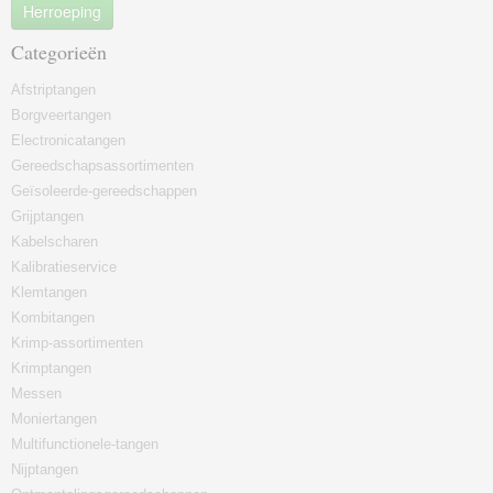
Herroeping
Categorieën
Afstriptangen
Borgveertangen
Electronicatangen
Gereedschapsassortimenten
Geïsoleerde-gereedschappen
Grijptangen
Kabelscharen
Kalibratieservice
Klemtangen
Kombitangen
Krimp-assortimenten
Krimptangen
Messen
Moniertangen
Multifunctionele-tangen
Nijptangen