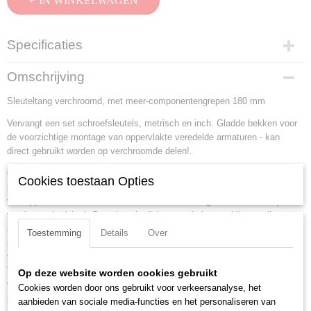
IN WINKELWAGEN
Specificaties
Productcode
Omschrijving
86 05 180
Sleuteltang verchroomd, met meer-componentengrepen 180 mm
EAN code
4003773047162
Vervangt een set schroefsleutels, metrisch en inch. Gladde bekken voor
Productcode leverancier
de voorzichtige montage van oppervlakte veredelde armaturen - kan
86 05 180
direct gebruikt worden op verchroomde delen!.
Netto gewicht
Ook uitstekend geschikt voor het grijpen, klemmen, aandrukken en
0,26 Kg
Cookies toestaan Opties
buigen van werkstukken. Gladde bekken voor de voorzichtige montage
Bruto gewicht
van oppervlakte veredelde armaturen - kan direct gebruikt worden op
0,26 Kg
verchroomde delen!. Geen beschadiging van de kanten bij gevoelige
Afmetingen (l,b,h)
armaturen dankzij de spelingsvrije drukvlakken van de bekken. Snelle
Toestemming
Details
Over
18,80 x 5,50 x 2 cm
instelling door druk op de knop direct op het werkstuk. Geen ongewilde
verstelling van de klembekken en geen doorschieten van het scharnier.
Vervangt een set schroefsleutels, metrisch en inch. Traploos klemmen
Op deze website worden cookies gebruikt
van alle sleutelwijdtes tot de aangegeven capaciteit d.m.v. parallel
Cookies worden door ons gebruikt voor verkeersanalyse, het
staande bekken. De slag tussen de grijpbekken maakt een snel
aanbieden van sociale media-functies en het personaliseren van