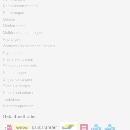
Krimp-assortimenten
Krimptangen
Messen
Moniertangen
Multifunctionele-tangen
Nijptangen
Ontmantelingsgereedschappen
Pijptangen
Precisie-pincetten
Schakelkastsleutels
Sleuteltangen
Snijdende-tangen
Speciale-tangen
Staaldraadscharen
Toebehoren
Waterpomptangen
Betaalmethodes