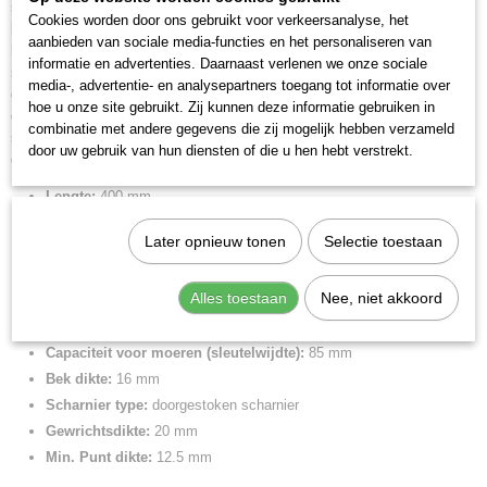
sleutelwijdtes tot de aangegeven capaciteit d.m.v. parallel staande
Cookies worden door ons gebruikt voor verkeersanalyse, het
bekken. Gladde bekken, ook voor de voorzichtige montage van
aanbieden van sociale media-functies en het personaliseren van
hoogwaarde schroefverbindingen uit messing, rood gietijzer of roestvrij
informatie en advertenties. Daarnaast verlenen we onze sociale
staal. Geen beschadiging van de kanten bij gevoelige armaturen dankzij
media-, advertentie- en analysepartners toegang tot informatie over
de spelingsvrije drukvlakken van de bekken. De slag tussen de
hoe u onze site gebruikt. Zij kunnen deze informatie gebruiken in
grijpbekken maakt een snel aantrekken en losmaken van
combinatie met andere gegevens die zij mogelijk hebben verzameld
schroefverbindingen mogelijk volgens het ratelprincipe. Instelling met een
door uw gebruik van hun diensten of die u hen hebt verstrekt.
druk op de knop direct op het werkstuk.
Lengte:
400 mm
Tang afwerking:
verchroomd
Later opnieuw tonen
Selectie toestaan
Benen/handgrepen:
met kunststof bekleed
Kop afwerking:
verchroomd
Alles toestaan
Nee, niet akkoord
Instelposities:
25
Capaciteit voor moeren (sleutelwijdte):
3 3/8 inch
Capaciteit voor moeren (sleutelwijdte):
85 mm
Bek dikte:
16 mm
Scharnier type:
doorgestoken scharnier
Gewrichtsdikte:
20 mm
Min. Punt dikte:
12.5 mm