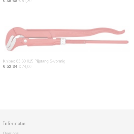
€ 35,68
€ 51,30
Knipex 83 30 015 Pijptang S-vormig
€ 52,34
€ 74,00
Informatie
Over ons