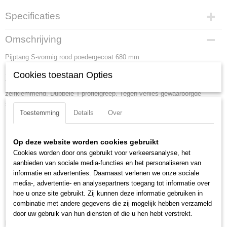
Specificaties
Productcode
Omschrijving
83 30 030
Pijptang S-vormig rood poedergecoat 680 mm
EAN code
4003773014164
Slanke, S-vormige bek. Tegen de draairichting in geplaatste tanden.
Cookies toestaan Opties
Productcode leverancier
Tanden extra inductief gehard. Contact met de buis op drie punten,
83 30 030
zelfklemmend. Dubbele T-profielgreep. Tegen verlies gewaarborgde
Netto gewicht
stelmoer. Rood poedergelakt, bekken glad geslepen.
4,37 Kg
Toestemming
Details
Over
Lengte:
680 mm
Bruto gewicht
Tang afwerking:
rood poedergecoat
4,37 Kg
Op deze website worden cookies gebruikt
Capaciteit voor moeren (sleutelwijdte):
10 - 120 mm
Afmetingen (l,b,h)
Cookies worden door ons gebruikt voor verkeersanalyse, het
69 x 8,70 x 3,10 cm
Capaciteit voor buizen (diameter):
120 mm
aanbieden van sociale media-functies en het personaliseren van
Capaciteit voor buizen inch (diameter):
4 3/4 inch
informatie en advertenties. Daarnaast verlenen we onze sociale
Binnendiameter inch:
3 inch
media-, advertentie- en analysepartners toegang tot informatie over
hoe u onze site gebruikt. Zij kunnen deze informatie gebruiken in
Spanwijdte:
100 mm
combinatie met andere gegevens die zij mogelijk hebben verzameld
DIN:
DIN 5234
door uw gebruik van hun diensten of die u hen hebt verstrekt.
Downloads: