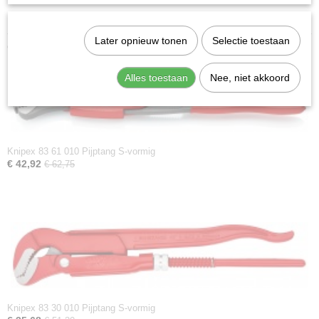
Datasheet specificaties
Later opnieuw tonen
Selectie toestaan
Ook interessant
Alles toestaan
Nee, niet akkoord
Knipex 83 61 010 Pijptang S-vormig
€ 42,92
€ 62,75
Knipex 83 30 010 Pijptang S-vormig