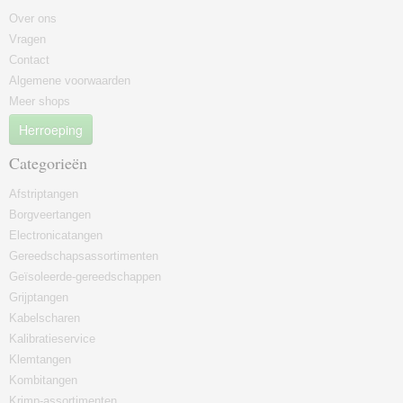
Over ons
Vragen
Contact
Algemene voorwaarden
Meer shops
Herroeping
Categorieën
Afstriptangen
Borgveertangen
Electronicatangen
Gereedschapsassortimenten
Geïsoleerde-gereedschappen
Grijptangen
Kabelscharen
Kalibratieservice
Klemtangen
Kombitangen
Krimp-assortimenten