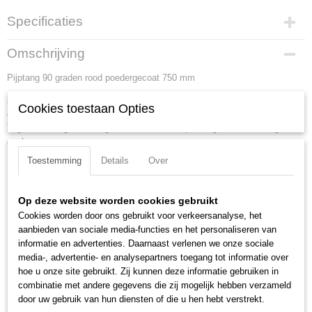
Specificaties
Productcode
Omschrijving
83 10 040
Pijptang 90 graden rood poedergecoat 750 mm
EAN code
4003773022336
Zweedse vorm. 90 graden gebogen bek. Tegen de draairichting in
Cookies toestaan Opties
Productcode leverancier
geplaatste tanden. Tanden extra inductief gehard. Dubbele T-profielgreep.
83 10 040
Tegen verlies gewaarborgde stelmoer. Rood poedergelakt, bekken glad
Netto gewicht
geslepen.
4,92 Kg
Toestemming
Details
Over
Lengte:
750 mm
Bruto gewicht
Tang afwerking:
rood poedergecoat
4,92 Kg
Capaciteit voor moeren (sleutelwijdte):
10 - 130 mm
Afmetingen (l,b,h)
Op deze website worden cookies gebruikt
71,50 x 8,80 x 2,50 cm
Cookies worden door ons gebruikt voor verkeersanalyse, het
Capaciteit voor buizen (diameter):
130 mm
aanbieden van sociale media-functies en het personaliseren van
Capaciteit voor buizen inch (diameter):
5 1/8 inch
informatie en advertenties. Daarnaast verlenen we onze sociale
Binnendiameter inch:
4 inch
media-, advertentie- en analysepartners toegang tot informatie over
Spanwijdte:
130 mm
hoe u onze site gebruikt. Zij kunnen deze informatie gebruiken in
Bek hoek:
90 graden gebogen bekken
combinatie met andere gegevens die zij mogelijk hebben verzameld
door uw gebruik van hun diensten of die u hen hebt verstrekt.
DIN:
DIN 5234