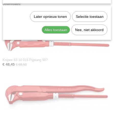
Downloads:
Datasheet specificaties
Later opnieuw tonen
Selectie toestaan
Ook interessant
Alles toestaan
Nee, niet akkoord
Knipex 83 10 015 Pijptang 90?
€ 48,45
€ 68,50