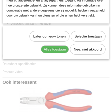
media-, advertentie- en analysepartners toegang tot informatie over
hoe u onze site gebruikt. Zij kunnen deze informatie gebruiken in
Tang afwerking:
verchroomd
combinatie met andere gegevens die zij mogelijk hebben verzameld
Benen/handgrepen:
met meer-componentengrepen
door uw gebruik van hun diensten of die u hen hebt verstrekt.
Kop afwerking:
verchroomd
Snijkant:
snijkant met facet
Afstripwaarden (diameter):
8 - 13 mm
Snijcapaciteiten harde draad (diameter):
2.2 mm
Later opnieuw tonen
Selectie toestaan
Snijcapaciteit half harde draad (diameter):
3.2 mm
Afstripcapaciteit (vierkante millimeter):
0.75 - 1.5 / 2.5 mm2
Alles toestaan
Nee, niet akkoord
Downloads:
Datasheet specificaties
Product video
Ook interessant