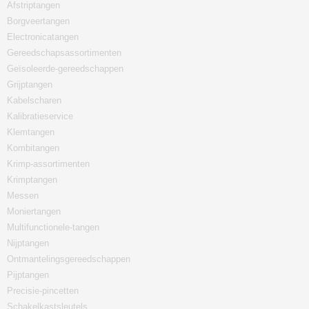
Afstriptangen
Borgveertangen
Electronicatangen
Gereedschapsassortimenten
Geïsoleerde-gereedschappen
Grijptangen
Kabelscharen
Kalibratieservice
Klemtangen
Kombitangen
Krimp-assortimenten
Krimptangen
Messen
Moniertangen
Multifunctionele-tangen
Nijptangen
Ontmantelingsgereedschappen
Pijptangen
Precisie-pincetten
Schakelkastsleutels