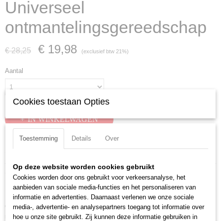
Universeel
ontmantelingsgereedschap
€ 19,98
€ 28,25
(exclusief btw 21%)
Aantal
Cookies toestaan Opties
IN WINKELWAGEN
Toestemming
Details
Over
Specificaties
Op deze website worden cookies gebruikt
Productcode
Omschrijving
Cookies worden door ons gebruikt voor verkeersanalyse, het
16 80 125 SB
aanbieden van sociale media-functies en het personaliseren van
Universeel ontmantelingsgereedschap 125 mm
EAN code
informatie en advertenties. Daarnaast verlenen we onze sociale
4003773040828
Geschikt voor het ontmantelen en isolatiestrippen van alle gangbare
media-, advertentie- en analysepartners toegang tot informatie over
Productcode leverancier
ronde kabels en kabels voor vochtige ruimten van ? 8,0 - 13,0 mm (bijv.:
hoe u onze site gebruikt. Zij kunnen deze informatie gebruiken in