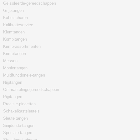
Geïsoleerde-gereedschappen
Grijptangen
Kabelscharen
Kalibratieservice
Klemtangen
Kombitangen
Krimp-assortimenten
Krimptangen
Messen
Moniertangen
Multifunctionele-tangen
Nijptangen
Ontmantelingsgereedschappen
Pijptangen
Precisie-pincetten
Schakelkastsleutels
Sleuteltangen
Snijdende-tangen
Speciale-tangen
Staaldraadscharen