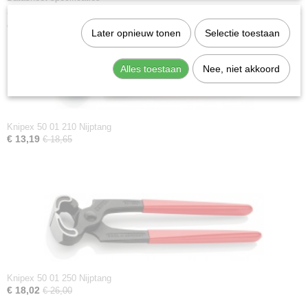
Ook interessant
Later opnieuw tonen
Selectie toestaan
Alles toestaan
Nee, niet akkoord
Knipex 50 01 210 Nijptang
€ 13,19
€ 18,65
Knipex 50 01 250 Nijptang
€ 18,02
€ 26,00