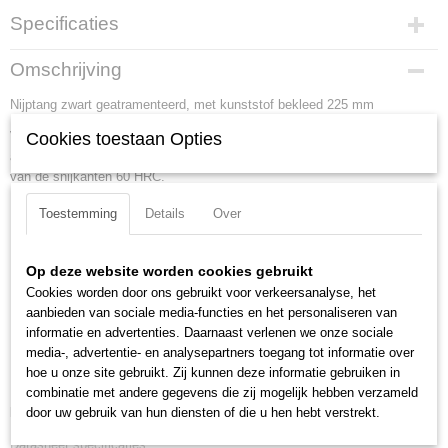
Specificaties
Productcode
Omschrijving
50 01 225
Nijptang zwart geatramenteerd, met kunststof bekleed 225 mm
EAN code
4003773016083
Voor uiterste belasting. Bij de vakman zeer gewild dankzij de precieze
Cookies toestaan Opties
Productcode leverancier
afwerking. Zeer slijtvast en uitgebalanceerde gewichtsverdeling. Hardheid
50 01 225
van de snijkanten 60 HRC.
Netto gewicht
Lengte:
225 mm
0,47 Kg
Toestemming
Details
Over
Tang afwerking:
zwart geatramenteerd
Bruto gewicht
0,47 Kg
Benen/handgrepen:
met kunststof bekleed
Op deze website worden cookies gebruikt
Afmetingen (l,b,h)
Kop afwerking:
gepolijst
Cookies worden door ons gebruikt voor verkeersanalyse, het
22,70 x 5,50 x 2,60 cm
Snijkant:
snijkant met facet
aanbieden van sociale media-functies en het personaliseren van
Meslengte:
25.5 mm
informatie en advertenties. Daarnaast verlenen we onze sociale
media-, advertentie- en analysepartners toegang tot informatie over
Snijcapaciteit half harde draad (diameter):
2.2 mm
hoe u onze site gebruikt. Zij kunnen deze informatie gebruiken in
DIN:
DIN ISO 9243
combinatie met andere gegevens die zij mogelijk hebben verzameld
Downloads:
door uw gebruik van hun diensten of die u hen hebt verstrekt.
Datasheet specificaties