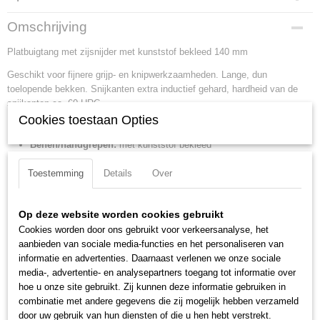
Productcode
Omschrijving
23 01 140
Platbuigtang met zijsnijder met kunststof bekleed 140 mm
EAN code
4003773041290
Geschikt voor fijnere grijp- en knipwerkzaamheden. Lange, dun
Productcode leverancier
toelopende bekken. Snijkanten extra inductief gehard, hardheid van de
23 01 140
snijkanten ca. 60 HRC.
Netto gewicht
Cookies toestaan Opties
Lengte:
140 mm
0,08 Kg
Benen/handgrepen:
met kunststof bekleed
Bruto gewicht
0,08 Kg
Kop afwerking:
gepolijst
Toestemming
Details
Over
Afmetingen (l,b,h)
Snijkant:
snijkant met facet
14 x 5,20 x 1,20 cm
Snijcapaciteit half harde draad (diameter):
1.6 mm
Snijcapaciteit zachte draad (diameter):
2.5 mm
Op deze website worden cookies gebruikt
Cookies worden door ons gebruikt voor verkeersanalyse, het
Kopbreedte:
12.5 mm
aanbieden van sociale media-functies en het personaliseren van
Bek lengte:
35 mm
informatie en advertenties. Daarnaast verlenen we onze sociale
Bek type:
platte bekken
media-, advertentie- en analysepartners toegang tot informatie over
Bek dikte:
7 mm
hoe u onze site gebruikt. Zij kunnen deze informatie gebruiken in
DIN:
DIN ISO 5745
combinatie met andere gegevens die zij mogelijk hebben verzameld
door uw gebruik van hun diensten of die u hen hebt verstrekt.
Min. Punt dikte:
4.5 mm