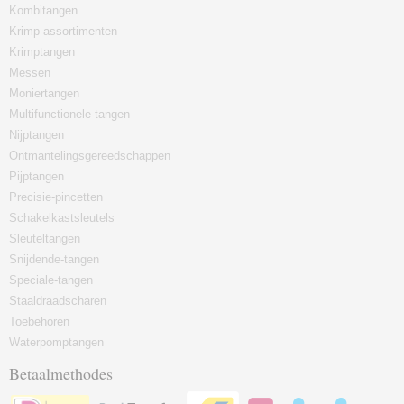
Kombitangen
Krimp-assortimenten
Krimptangen
Messen
Moniertangen
Multifunctionele-tangen
Nijptangen
Ontmantelingsgereedschappen
Pijptangen
Precisie-pincetten
Schakelkastsleutels
Sleuteltangen
Snijdende-tangen
Speciale-tangen
Staaldraadscharen
Toebehoren
Waterpomptangen
Betaalmethodes