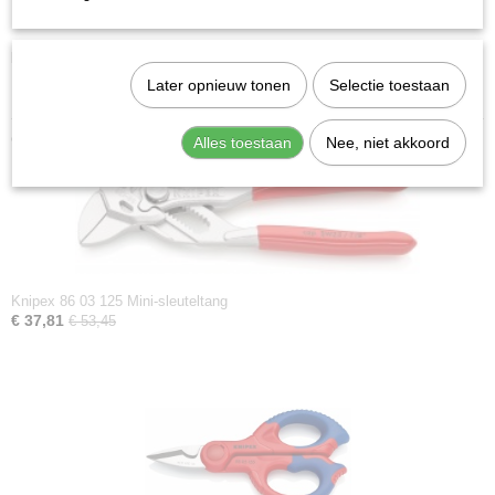
Max. punt dikte:
3 mm
Downloads:
Later opnieuw tonen
Selectie toestaan
Datasheet specificaties
Ook interessant
Alles toestaan
Nee, niet akkoord
Knipex 86 03 125 Mini-sleuteltang
€ 37,81
€ 53,45