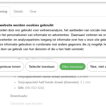
Specificaties
mming
Details
Over
Productcode
99 00 300
Omschrijving
EAN code
4003773014409
website worden cookies gebruikt
Productcode leverancier
99 00 300
Moniertang zwart geatramenteerd 300 mm
rden door ons gebruikt voor verkeersanalyse, het aanbieden van sociale med
Netto gewicht
0,51 Kg
n het personaliseren van informatie en advertenties. Daarnaast verlenen we o
Voor het vlechten en knippen van binddraad in een beweging: snel, b
Bruto gewicht
0,51 Kg
vertentie- en analysepartners toegang tot informatie over hoe u onze site gebru
Snijkanten extra gehard, hardheid ca. 61 HRC.
Afmetingen (l,b,h)
30 x 4,90 x 2,50 cm
e informatie gebruiken in combinatie met andere gegevens die zij mogelijk 
Lengte:
300 mm
door uw gebruik van hun diensten of die u hen hebt verstrekt.
Tang afwerking:
zwart geatramenteerd
Kop afwerking:
gepolijst
Snijkant:
snijkant met facet
opnieuw tonen
Selectie toestaan
Alles toestaan
Nee, niet 
Meslengte:
25 mm
Snijcapaciteiten harde draad (diameter):
1.8 mm
Snijcapaciteit half harde draad (diameter):
3.1 mm
DIN:
DIN ISO 9242
Downloads:
Datasheet specificaties