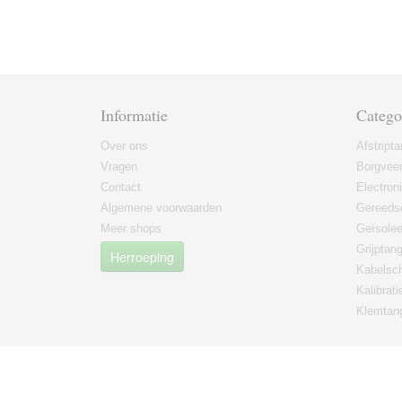
Informatie
Catego
Over ons
Afstript
Vragen
Borgvee
Contact
Electron
Algemene voorwaarden
Gereeds
Meer shops
Geïsole
Grijptan
Herroeping
Kabelsc
Kalibrati
Klemtan