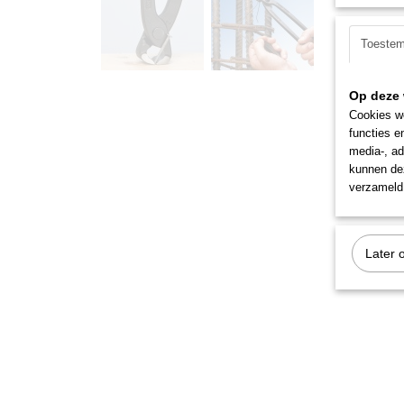
Toeste
Op deze 
Cookies wo
functies e
media-, ad
kunnen dez
verzameld 
Later 