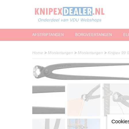
AFSTRIPTANGEN
BORGVEERTANGEN
EL
Home
>
Moniertangen
>
Moniertangen
>
Knipex 99 
Cookies