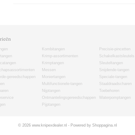
rieën
angen
Kombitangen
Precisie-pincetten
rtangen
Krimp-assortimenten
Schakelkastsleutels
icatangen
Krimptangen
Sleuteltangen
chapsassortimenten
Messen
Snijdende-tangen
erde-gereedschappen
Moniertangen
Speciale-tangen
gen
Multifunctionele-tangen
Staaldraadscharen
haren
Nijptangen
Toebehoren
eservice
Ontmantelingsgereedschappen
Waterpomptangen
gen
Pijptangen
© 2026 www.knipexdealer.nl - Powered by Shoppagina.nl