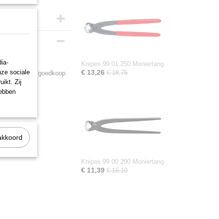
ia-
Knipex 99 01 250 Moniertang
nze sociale
€ 13,26
€ 18,75
etrouwbaar en goedkoop.
ikt. Zij
hebben
akkoord
Knipex 99 00 200 Moniertang
€ 11,39
€ 16,10