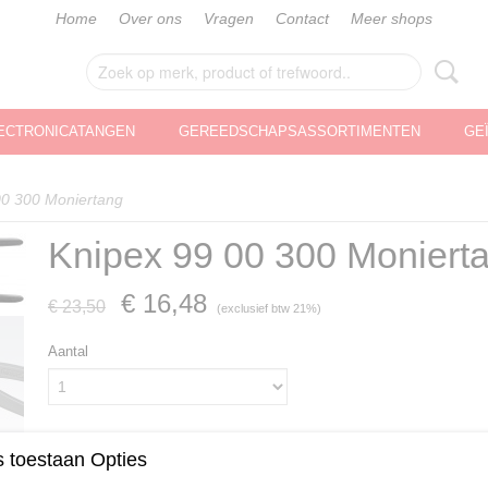
Home
Over ons
Vragen
Contact
Meer shops
ECTRONICATANGEN
GEREEDSCHAPSASSORTIMENTEN
GE
00 300 Moniertang
Knipex 99 00 300 Moniert
€ 16,48
€ 23,50
(exclusief btw 21%)
Aantal
 toestaan Opties
IN WINKELWAGEN