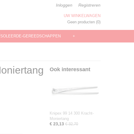
Inloggen
Registreren
UW WINKELWAGEN
Geen producten
(0)
ÏSOLEERDE-GEREEDSCHAPPEN
+
Moniertang
Ook interessant
Knipex 99 14 300 Kracht-
Moniertang
€ 23,13
€ 32,70