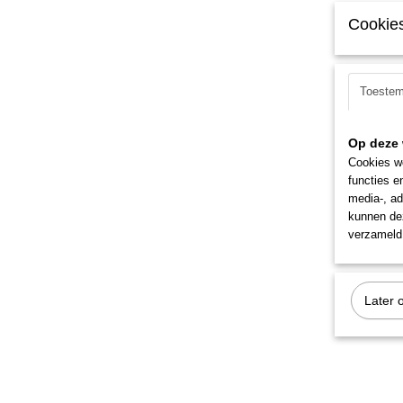
Cookies
Toeste
Op deze 
Cookies wo
functies e
media-, ad
kunnen dez
verzameld 
Later 