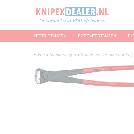
AFSTRIPTANGEN
BORGVEERTANGEN
EL
Home
>
Moniertangen
>
Kracht moniertangen
>
Knip