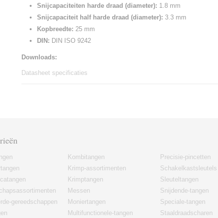
Snijcapaciteiten harde draad (diameter):
1.8 mm
Snijcapaciteit half harde draad (diameter):
3.3 mm
Kopbreedte:
25 mm
DIN:
DIN ISO 9242
Downloads:
Datasheet specificaties
rieën
angen
Kombitangen
Precisie-pincetten
rtangen
Krimp-assortimenten
Schakelkastsleutels
icatangen
Krimptangen
Sleuteltangen
chapsassortimenten
Messen
Snijdende-tangen
erde-gereedschappen
Moniertangen
Speciale-tangen
gen
Multifunctionele-tangen
Staaldraadscharen