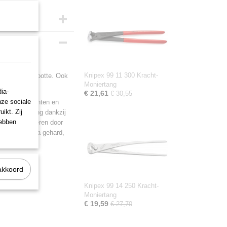
0 mm
Knipex 99 11 300 Kracht-
n dezelfde grootte. Ook
Moniertang
ia-
€ 21,61
€ 30,55
nze sociale
beweging vlechten en
ikt. Zij
rachtinspanning dankzij
hebben
pezen en spieren door
ijkanten extra gehard,
akkoord
Knipex 99 14 250 Kracht-
Moniertang
€ 19,59
€ 27,70