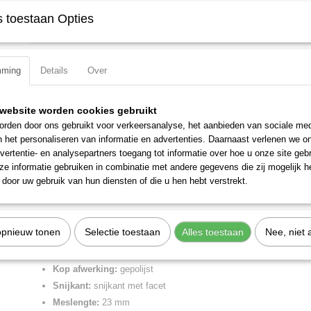
 toestaan Opties
Specificaties
Productcode
99 11 250
Omschrijving
EAN code
4003773071402
mming
Details
Over
Productcode leverancier
99 11 250
Kracht-Moniertang zwart geatramenteerd, met kunststof bekleed 25
Netto gewicht
0,35 Kg
25 % krachtbesparing in vergelijking met traditionele moniertangen va
Bruto gewicht
0,35 Kg
website worden cookies gebruikt
om diepliggende ijzers door hun zeer slanke vorm te binden.
Afmetingen (l,b,h)
25 x 4,70 x 2,30 cm
rden door ons gebruikt voor verkeersanalyse, het aanbieden van sociale med
n het personaliseren van informatie en advertenties. Daarnaast verlenen we o
Om betonijzer met binddraad van de rol te bevestigen. Voor het een 
vertentie- en analysepartners toegang tot informatie over hoe u onze site gebru
knippen van dikker betonijzer. Bijzonder hoge snijcapaciteit bij lage k
e informatie gebruiken in combinatie met andere gegevens die zij mogelijk 
de optimale krachtoverbrenging: makkerlijker werken. Ontlasting van 
door uw gebruik van hun diensten of die u hen hebt verstrekt.
sterke demping van de terugslag na het doorknippen van de draad. Sn
hardheid ca. 61 HRC.
Lengte:
250 mm
opnieuw tonen
Selectie toestaan
Alles toestaan
Nee, niet 
Tang afwerking:
zwart geatramenteerd
Benen/handgrepen:
met kunststof bekleed
Kop afwerking:
gepolijst
Snijkant:
snijkant met facet
Meslengte:
23 mm