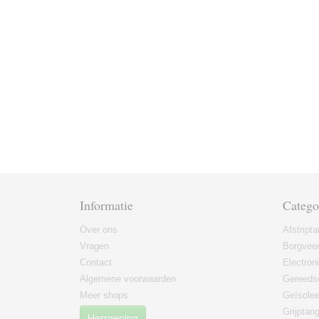
Informatie
Catego
Over ons
Afstript
Vragen
Borgvee
Contact
Electron
Algemene voorwaarden
Gereeds
Meer shops
Geïsole
Grijptan
Herroeping