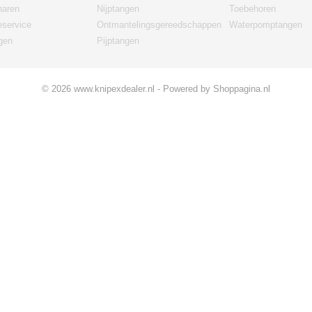
haren
Nijptangen
Toebehoren
eservice
Ontmantelingsgereedschappen
Waterpomptangen
gen
Pijptangen
© 2026 www.knipexdealer.nl - Powered by Shoppagina.nl