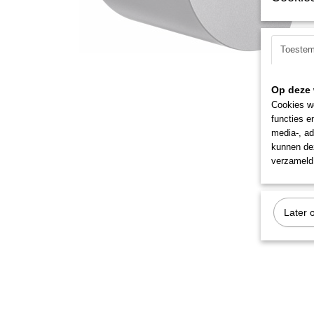
Toeste
Op deze 
Cookies wo
functies e
media-, ad
kunnen dez
verzameld 
Later 