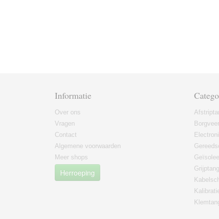
Informatie
Catego
Over ons
Afstript
Vragen
Borgvee
Contact
Electron
Algemene voorwaarden
Gereeds
Meer shops
Geïsole
Grijptan
Herroeping
Kabelsc
Kalibrati
Klemtan