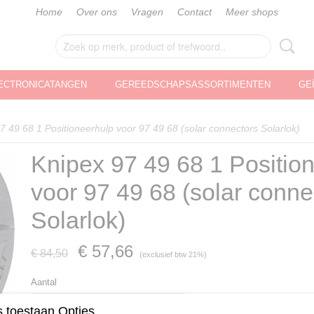
Home
Over ons
Vragen
Contact
Meer shops
ECTRONICATANGEN
GEREEDSCHAPSASSORTIMENTEN
GE
7 49 68 1 Positioneerhulp voor 97 49 68 (solar connectors Solarlok)
Knipex 97 49 68 1 Positio
voor 97 49 68 (solar conne
Solarlok)
€ 57,66
€ 84,50
(exclusief btw 21%)
Aantal
 toestaan Opties