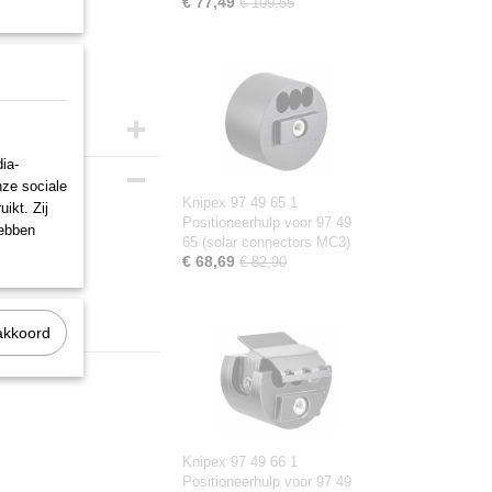
€ 77,49
€ 109,55
ia-
nze sociale
Knipex 97 49 65 1
ikt. Zij
Positioneerhulp voor 97 49
hebben
65 (solar connectors MC3)
larlok)
€ 68,69
€ 82,90
akkoord
Knipex 97 49 66 1
Positioneerhulp voor 97 49