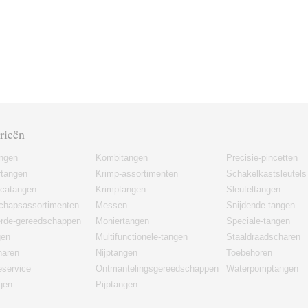
rieën
angen
Kombitangen
Precisie-pincetten
rtangen
Krimp-assortimenten
Schakelkastsleutels
icatangen
Krimptangen
Sleuteltangen
chapsassortimenten
Messen
Snijdende-tangen
erde-gereedschappen
Moniertangen
Speciale-tangen
gen
Multifunctionele-tangen
Staaldraadscharen
haren
Nijptangen
Toebehoren
eservice
Ontmantelingsgereedschappen
Waterpomptangen
gen
Pijptangen