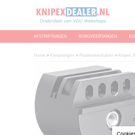
AFSTRIPTANGEN
BORGVEERTANGEN
EL
Home
>
Krimptangen
>
Positioneerhulpen
>
Knipex 9
Cookies