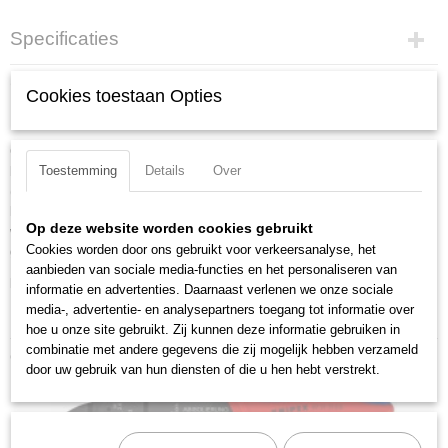
Specificaties
Productcode
Omschrijving
Cookies toestaan Opties
97 59 14
Positioneerhulp voor 97 52 14
EAN code
4003773026976
Consequent hoge krimpkwaliteit dankzij precisiebekken en geforceerde
Productcode leverancier
Toestemming
Details
Over
blokkering (ontgrendelbaar). De krimpdruk is in de fabriek exact ingesteld
97 59 14
(gekalibreerd) en kan achteraf door de fabriek nagesteld worden. Meer
Netto gewicht
krachtoverbrenging door de knie-hefboomconstructie voor moeiteloos
0,01 Kg
Op deze website worden cookies gebruikt
werken. Makkelijke hantering dankzij de 20 graden-gebogen kop, laag
Cookies worden door ons gebruikt voor verkeersanalyse, het
gewicht en compacte bouwvorm.
Bruto gewicht
aanbieden van sociale media-functies en het personaliseren van
0,01 Kg
Downloads:
informatie en advertenties. Daarnaast verlenen we onze sociale
Afmetingen (l,b,h)
media-, advertentie- en analysepartners toegang tot informatie over
Datasheet specificaties
2,50 x 2 x 1 cm
hoe u onze site gebruikt. Zij kunnen deze informatie gebruiken in
combinatie met andere gegevens die zij mogelijk hebben verzameld
Ook interessant
door uw gebruik van hun diensten of die u hen hebt verstrekt.