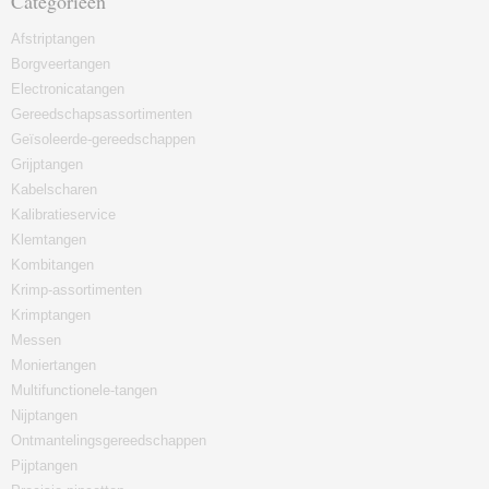
Categorieën
Afstriptangen
Borgveertangen
Electronicatangen
Gereedschapsassortimenten
Geïsoleerde-gereedschappen
Grijptangen
Kabelscharen
Kalibratieservice
Klemtangen
Kombitangen
Krimp-assortimenten
Krimptangen
Messen
Moniertangen
Multifunctionele-tangen
Nijptangen
Ontmantelingsgereedschappen
Pijptangen