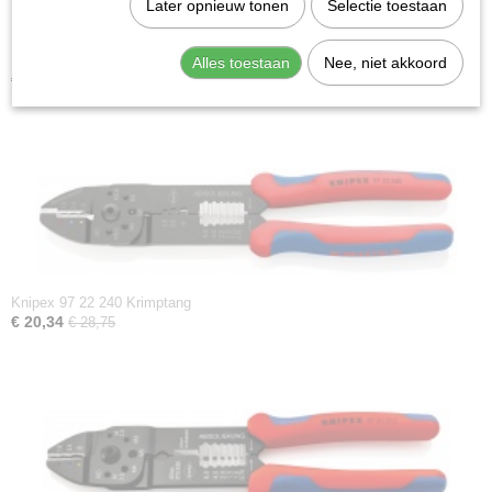
Later opnieuw tonen
Selectie toestaan
Knipex 97 21 215 B Krimptang
Alles toestaan
Nee, niet akkoord
€ 19,24
€ 27,20
Knipex 97 22 240 Krimptang
€ 20,34
€ 28,75