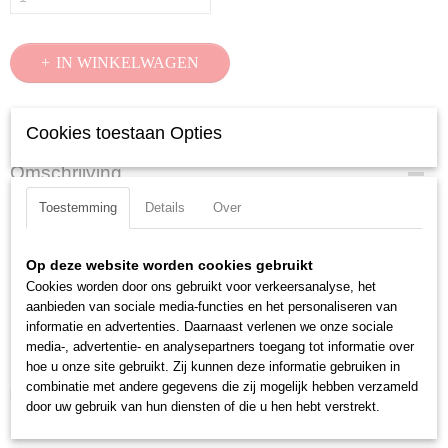
IN WINKELWAGEN
Specificaties
Cookies toestaan Opties
Productcode
Omschrijving
97 49 66 6
Krimpprofiel
EAN code
Toestemming
Details
Over
4003773072102
AWG:
10
Productcode leverancier
Op deze website worden cookies gebruikt
Toepassing:
solar connectors MC4 (Multi-Contact) snijden -
97 49 66 6
Cookies worden door ons gebruikt voor verkeersanalyse, het
afstrippen - krimpen
Netto gewicht
aanbieden van sociale media-functies en het personaliseren van
Capaciteit:
6 mm2
0,04 Kg
informatie en advertenties. Daarnaast verlenen we onze sociale
Krimpprofiel:
F-krimping
Bruto gewicht
media-, advertentie- en analysepartners toegang tot informatie over
0,04 Kg
Aantal krimpprofielen:
1
hoe u onze site gebruikt. Zij kunnen deze informatie gebruiken in
Afmetingen (l,b,h)
combinatie met andere gegevens die zij mogelijk hebben verzameld
Downloads:
3,20 x 3,20 x 0,80 cm
door uw gebruik van hun diensten of die u hen hebt verstrekt.
Datasheet specificaties