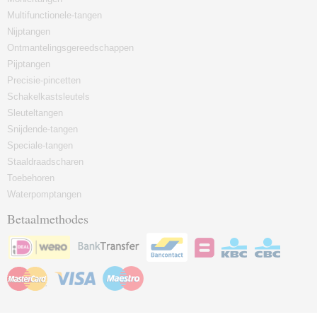
Multifunctionele-tangen
Nijptangen
Ontmantelingsgereedschappen
Pijptangen
Precisie-pincetten
Schakelkastsleutels
Sleuteltangen
Snijdende-tangen
Speciale-tangen
Staaldraadscharen
Toebehoren
Waterpomptangen
Betaalmethodes