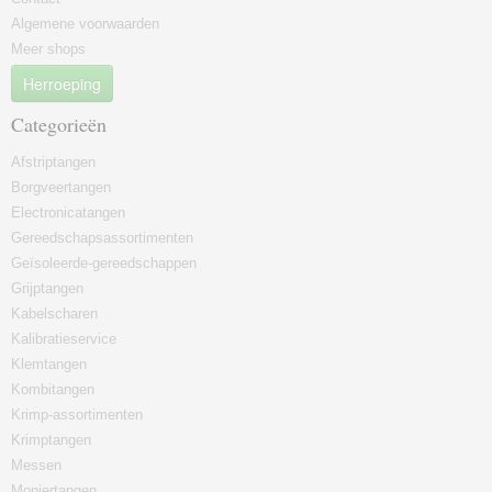
Algemene voorwaarden
Meer shops
Herroeping
Categorieën
Afstriptangen
Borgveertangen
Electronicatangen
Gereedschapsassortimenten
Geïsoleerde-gereedschappen
Grijptangen
Kabelscharen
Kalibratieservice
Klemtangen
Kombitangen
Krimp-assortimenten
Krimptangen
Messen
Moniertangen