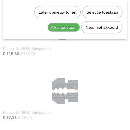
Ook interessant
Later opnieuw tonen
Selectie toestaan
Alles toestaan
Nee, niet akkoord
Knipex 97 49 59 Krimpprofiel
€ 115,66
€ 168,70
Knipex 97 49 50 Krimpprofiel
€ 97,31
€ 139,25