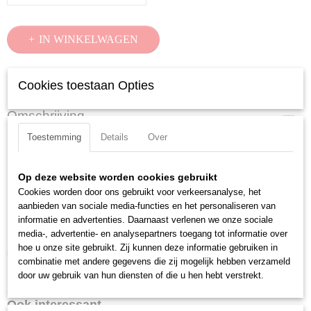
IN WINKELWAGEN
Specificaties
Cookies toestaan Opties
Productcode
Omschrijving
97 49 23
Toestemming
Details
Over
Krimpprofiel
EAN code
4003773052135
AWG:
6 / 4
Productcode leverancier
Op deze website worden cookies gebruikt
Toepassing:
niet ge?soleerde kabelschoenen + kabelverbinders
97 49 23
Cookies worden door ons gebruikt voor verkeersanalyse, het
Capaciteit:
16 / 25 mm2
Netto gewicht
aanbieden van sociale media-functies en het personaliseren van
Krimpprofiel:
Doornkrimping
0,05 Kg
informatie en advertenties. Daarnaast verlenen we onze sociale
Aantal krimpprofielen:
2
Bruto gewicht
media-, advertentie- en analysepartners toegang tot informatie over
0,05 Kg
hoe u onze site gebruikt. Zij kunnen deze informatie gebruiken in
Downloads:
combinatie met andere gegevens die zij mogelijk hebben verzameld
Afmetingen (l,b,h)
door uw gebruik van hun diensten of die u hen hebt verstrekt.
Datasheet specificaties
8 x 5 x 1,20 cm
Ook interessant