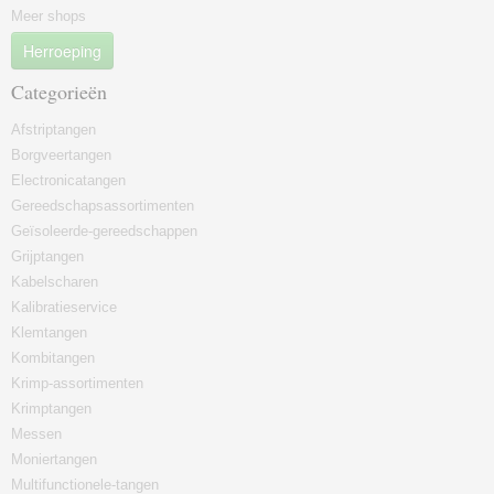
Meer shops
Herroeping
Categorieën
Afstriptangen
Borgveertangen
Electronicatangen
Gereedschapsassortimenten
Geïsoleerde-gereedschappen
Grijptangen
Kabelscharen
Kalibratieservice
Klemtangen
Kombitangen
Krimp-assortimenten
Krimptangen
Messen
Moniertangen
Multifunctionele-tangen