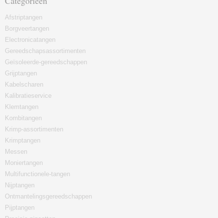
Categorieën
Afstriptangen
Borgveertangen
Electronicatangen
Gereedschapsassortimenten
Geïsoleerde-gereedschappen
Grijptangen
Kabelscharen
Kalibratieservice
Klemtangen
Kombitangen
Krimp-assortimenten
Krimptangen
Messen
Moniertangen
Multifunctionele-tangen
Nijptangen
Ontmantelingsgereedschappen
Pijptangen