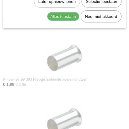
Later opnieuw tonen
Selectie toestaan
Knipex 97 99 394 Niet-ge?soleerde adereindhulzen
Alles toestaan
Nee, niet akkoord
€ 2,38
€ 3,40
Knipex 97 99 393 Niet-ge?soleerde adereindhulzen
€ 1,98
€ 2,85