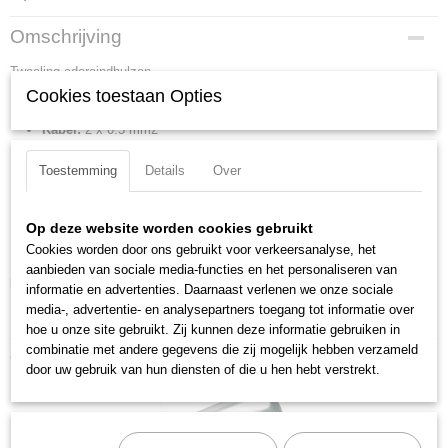
Productcode
Omschrijving
97 99 370
Tweeling adereindhulzen
EAN code
4003773076612
Cookies toestaan Opties
AWG Twin:
2 x 20
Productcode leverancier
Kabel:
2 x 0.5 mm2
97 99 370
Merkkleur:
wit
Netto gewicht
Toestemming
Details
Over
Materiaal:
Koper
0,01 Kg
Oppervlak van connector:
schoon vertind
Bruto gewicht
0,01 Kg
Isolatie:
PP
Op deze website worden cookies gebruikt
Afmetingen (l,b,h)
Cookies worden door ons gebruikt voor verkeersanalyse, het
Krimpbereik:
8 mm
12 x 13,50 x 1,50 cm
aanbieden van sociale media-functies en het personaliseren van
Downloads:
informatie en advertenties. Daarnaast verlenen we onze sociale
media-, advertentie- en analysepartners toegang tot informatie over
Datasheet specificaties
hoe u onze site gebruikt. Zij kunnen deze informatie gebruiken in
combinatie met andere gegevens die zij mogelijk hebben verzameld
Ook interessant
door uw gebruik van hun diensten of die u hen hebt verstrekt.