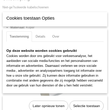
97 99 212
Niet-ge?soleerde kabelschoenen
EAN code
4003773076223
AWG:
20 - 18
Cookies toestaan Opties
Productcode leverancier
Kabel:
0.5 - 1 mm2
97 99 212
Materiaal:
Koper
Netto gewicht
Oppervlak van connector:
schoon vertind
0,15 Kg
Toestemming
Details
Over
Schroefdiameter:
5 mm
Bruto gewicht
0,15 Kg
DIN:
DIN 46234
Afmetingen (l,b,h)
Op deze website worden cookies gebruikt
Downloads:
12 x 13,50 x 1,50 cm
Cookies worden door ons gebruikt voor verkeersanalyse, het
aanbieden van sociale media-functies en het personaliseren van
Datasheet specificaties
informatie en advertenties. Daarnaast verlenen we onze sociale
media-, advertentie- en analysepartners toegang tot informatie over
Ook interessant
hoe u onze site gebruikt. Zij kunnen deze informatie gebruiken in
combinatie met andere gegevens die zij mogelijk hebben verzameld
door uw gebruik van hun diensten of die u hen hebt verstrekt.
Later opnieuw tonen
Selectie toestaan
Knipex 97 99 394 Niet-ge?soleerde adereindhulzen