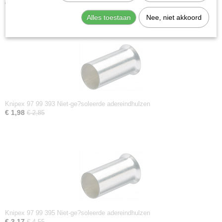
€ 2,38
€ 3,40
Alles toestaan
Nee, niet akkoord
Knipex 97 99 393 Niet-ge?soleerde adereindhulzen
€ 1,98
€ 2,85
Knipex 97 99 395 Niet-ge?soleerde adereindhulzen
€ 3,17
€ 4,55