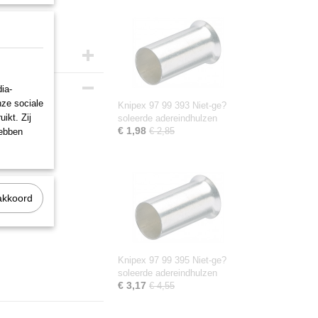
ia-
nze sociale
Knipex 97 99 393 Niet-ge?
ikt. Zij
soleerde adereindhulzen
€ 1,98
€ 2,85
hebben
akkoord
Knipex 97 99 395 Niet-ge?
soleerde adereindhulzen
€ 3,17
€ 4,55