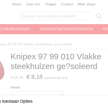
Home
Over ons
Vragen
Contact
Meer shops
ECTRONICATANGEN
GEREEDSCHAPSASSORTIMENTEN
GE
ipex 97 99 010 Vlakke steekhulzen ge?soleerd
Knipex 97 99 010 Vlakke
steekhulzen ge?soleerd
€ 8,18
€ 11,70
(exclusief btw 21%)
Aantal
 toestaan Opties