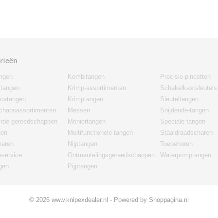
rieën
angen
Kombitangen
Precisie-pincetten
rtangen
Krimp-assortimenten
Schakelkastsleutels
icatangen
Krimptangen
Sleuteltangen
chapsassortimenten
Messen
Snijdende-tangen
erde-gereedschappen
Moniertangen
Speciale-tangen
gen
Multifunctionele-tangen
Staaldraadscharen
haren
Nijptangen
Toebehoren
eservice
Ontmantelingsgereedschappen
Waterpomptangen
gen
Pijptangen
© 2026 www.knipexdealer.nl - Powered by Shoppagina.nl