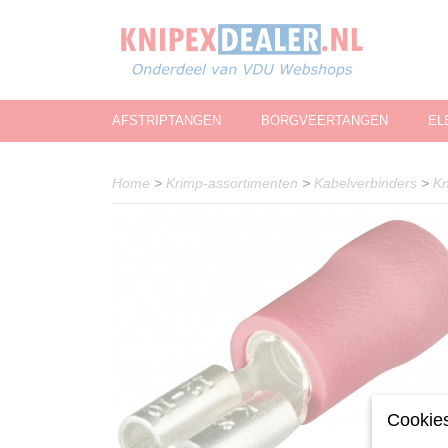
AFSTRIPTANGEN
BORGVEERTANGEN
EL
Home
>
Krimp-assortimenten
>
Kabelverbinders
>
Kn
Cookies