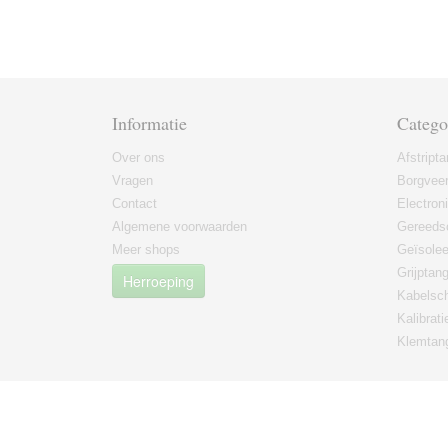
Informatie
Catego
Over ons
Afstript
Vragen
Borgvee
Contact
Electron
Algemene voorwaarden
Gereeds
Meer shops
Geïsole
Grijptan
Herroeping
Kabelsc
Kalibrati
Klemtan