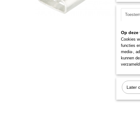
Toeste
Op deze 
Cookies wo
functies e
media-, ad
kunnen dez
verzameld 
Later 