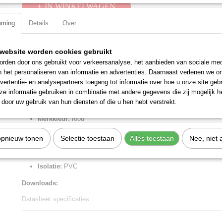
IN WINKELWAGEN
mming
Details
Over
Specificaties
website worden cookies gebruikt
Productcode
97 99 010
Omschrijving
rden door ons gebruikt voor verkeersanalyse, het aanbieden van sociale med
EAN code
4003773075899
n het personaliseren van informatie en advertenties. Daarnaast verlenen we o
Productcode leverancier
97 99 010
Vlakke steekhulzen
vertentie- en analysepartners toegang tot informatie over hoe u onze site gebru
Netto gewicht
0,05 Kg
e informatie gebruiken in combinatie met andere gegevens die zij mogelijk 
AWG:
20 - 18
Bruto gewicht
0,05 Kg
door uw gebruik van hun diensten of die u hen hebt verstrekt.
Kabel:
0.5 - 1 mm2
Afmetingen (l,b,h)
12 x 13,50 x 1,50 cm
Merkkleur:
rood
Dimensies:
4.8 x 0.8 mm
opnieuw tonen
Selectie toestaan
Alles toestaan
Nee, niet 
Materiaal:
Messing
Oppervlak van connector:
schoon vertind
Isolatie:
PVC
Downloads:
Datasheet specificaties