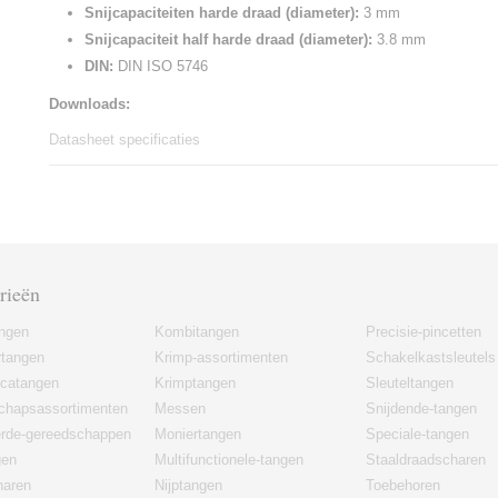
Snijcapaciteiten harde draad (diameter):
3 mm
Snijcapaciteit half harde draad (diameter):
3.8 mm
DIN:
DIN ISO 5746
Downloads:
Datasheet specificaties
rieën
angen
Kombitangen
Precisie-pincetten
rtangen
Krimp-assortimenten
Schakelkastsleutels
icatangen
Krimptangen
Sleuteltangen
chapsassortimenten
Messen
Snijdende-tangen
erde-gereedschappen
Moniertangen
Speciale-tangen
gen
Multifunctionele-tangen
Staaldraadscharen
haren
Nijptangen
Toebehoren