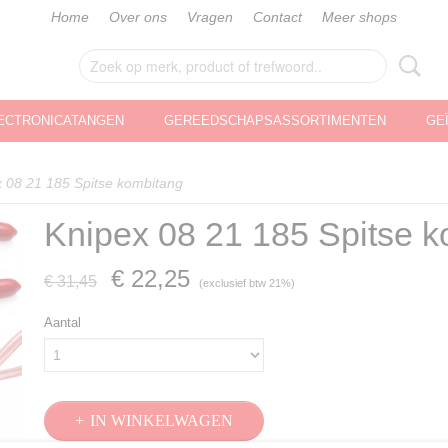
Home
Over ons
Vragen
Contact
Meer shops
ECTRONICATANGEN
GEREEDSCHAPSASSORTIMENTEN
GE
 08 21 185 Spitse kombitang
Knipex 08 21 185 Spitse 
€ 22,25
€ 31,45
(exclusief btw 21%)
Aantal
IN WINKELWAGEN