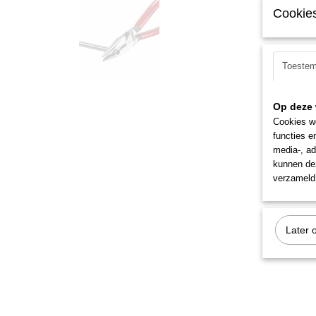
Cookies
Toeste
Op deze 
Cookies wo
functies e
media-, ad
kunnen dez
verzameld 
Later 