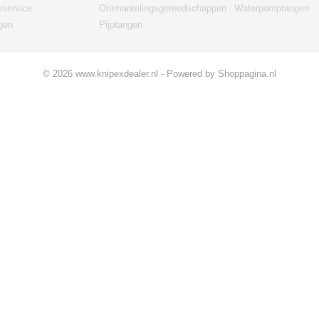
eservice
Ontmantelingsgereedschappen
Waterpomptangen
gen
Pijptangen
© 2026 www.knipexdealer.nl - Powered by Shoppagina.nl