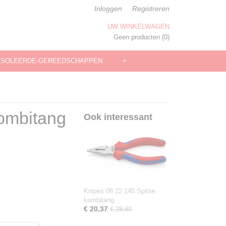
Inloggen
Registreren
UW WINKELWAGEN
Geen producten
(0)
ÏSOLEERDE-GEREEDSCHAPPEN
+
kombitang
Ook interessant
Knipex 08 22 145 Spitse
kombitang
€ 20,37
€ 28,80