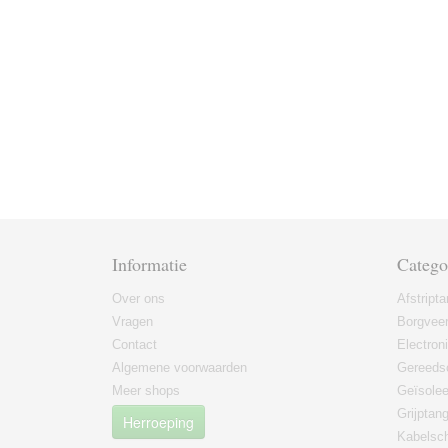
Informatie
Catego
Over ons
Afstript
Vragen
Borgvee
Contact
Electron
Algemene voorwaarden
Gereeds
Meer shops
Geïsole
Grijptan
Herroeping
Kabelsc