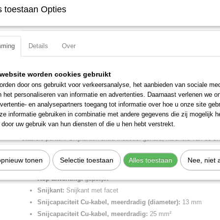
 toestaan Opties
Specificaties
Productcode
08 21 185
Omschrijving
EAN code
4003773088325
mming
Details
Over
Productcode leverancier
08 21 185
Spitse kombitang
Netto gewicht
0,21 Kg
Eenvoudig snijden dankzij krachtig scharnier met grote overbrenging. 
website worden cookies gebruikt
Bruto gewicht
0,21 Kg
installatie- en reparatiewerkzaamheden. Makkelijk te hanteren in moei
rden door ons gebruikt voor verkeersanalyse, het aanbieden van sociale med
Afmetingen (l,b,h)
19,10 x 5,10 x 1,40 c
dankzij de slanke vorm van de kop met spits uitlopende bekken (zeer v
n het personaliseren van informatie en advertenties. Daarnaast verlenen we o
vertentie- en analysepartners toegang tot informatie over hoe u onze site gebru
Door de gefreesde groef in de grijpzone kunnen kleine werkstukken zo
e informatie gebruiken in combinatie met andere gegevens die zij mogelijk 
bouten stevig vastgehouden en getrokken worden.De betrouwbare en 
door uw gebruik van hun diensten of die u hen hebt verstrekt.
voor onderweg. Met lemmeten voor zachte, middelharde en harde dra
stabiele punten. Snijkanten extra inductief gehard, hardheid van de s
Tang afwerking:
zwart geatramenteerd
opnieuw tonen
Selectie toestaan
Alles toestaan
Nee, niet 
Handgrepen:
met kunststof bekleed
Kop afwerking:
gepolijst
Snijkant:
Snijkant met facet
Snijcapaciteit Cu-kabel, meerdradig (diameter):
13 mm
Snijcapaciteit Cu-kabel, meerdradig:
25 mm²