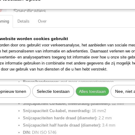
Specificaties
mming
Details
Over
Productcode
03 05 180
Omschrijving
EAN code
4003773034933
Productcode leverancier
03 05 180
Kombitang verchroomd, met meer-componentengrepen 180 mm
website worden cookies gebruikt
Netto gewicht
0,25 Kg
rden door ons gebruikt voor verkeersanalyse, het aanbieden van sociale med
Met grijpzones voor plat en rond materiaal, voor veelzijdig gebruik. M
Bruto gewicht
0,25 Kg
n het personaliseren van informatie en advertenties. Daarnaast verlenen we o
en harde draad. Lange snijkanten voor dikke kabels. Snijkanten extra 
Afmetingen (l,b,h)
18,50 x 5,20 x 2,10 c
vertentie- en analysepartners toegang tot informatie over hoe u onze site gebru
hardheid van de snijkanten ca. 60 HRC.
e informatie gebruiken in combinatie met andere gegevens die zij mogelijk 
Lengte:
180 mm
door uw gebruik van hun diensten of die u hen hebt verstrekt.
Tang afwerking:
verchroomd
Benen/handgrepen:
met meer-componentengrepen
Kop afwerking:
verchroomd
opnieuw tonen
Selectie toestaan
Alles toestaan
Nee, niet 
Snijkant:
snijkant met facet
Snijcapaciteit Cu-kabel, meerdradig (diameter):
12 mm
Snijcapaciteit Cu-kabel, meerdradig:
16 mm2
Snijcapaciteiten harde draad (diameter):
2.2 mm
Snijcapaciteit half harde draad (diameter):
3.4 mm
DIN:
DIN ISO 5746