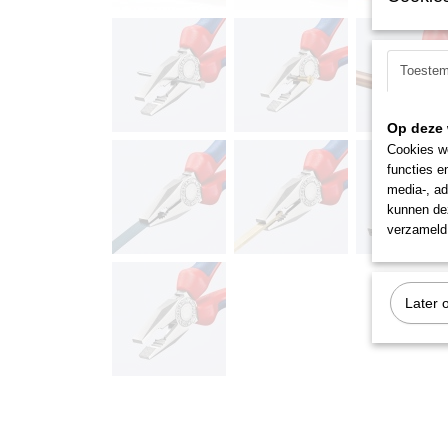
Toeste
Op deze 
Cookies wo
functies e
media-, ad
kunnen dez
verzameld 
Later 