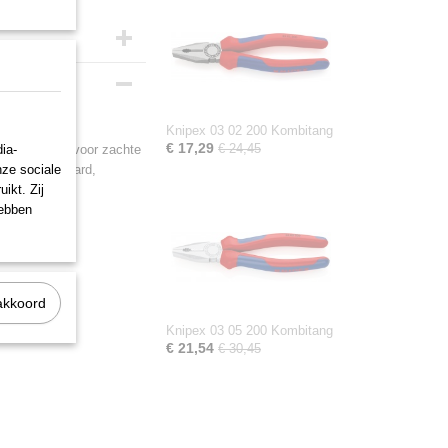
Knipex 03 02 200 Kombitang
€ 17,29
€ 24,45
ia-
et snijkanten voor zachte
nze sociale
inductief gehard,
m
ikt. Zij
hebben
akkoord
Knipex 03 05 200 Kombitang
€ 21,54
€ 30,45