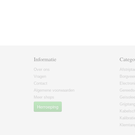
Informatie
Catego
Over ons
Afstript
Vragen
Borgvee
Contact
Electron
Algemene voorwaarden
Gereeds
Meer shops
Geïsole
Grijptan
Herroeping
Kabelsc
Kalibrati
Klemtan