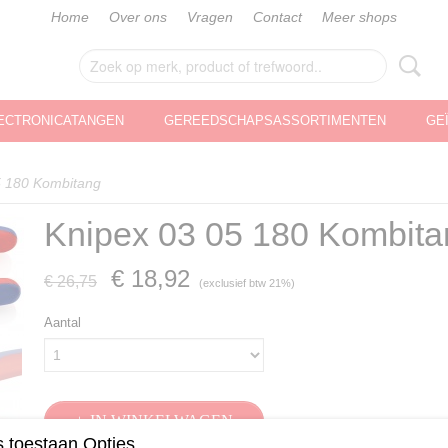
Home
Over ons
Vragen
Contact
Meer shops
ECTRONICATANGEN
GEREEDSCHAPSASSORTIMENTEN
GE
5 180 Kombitang
Knipex 03 05 180 Kombita
€ 18,92
€ 26,75
(exclusief btw 21%)
Aantal
IN WINKELWAGEN
 toestaan Opties