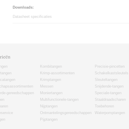
Downloads:
Datasheet specificaties
rieën
angen
Kombitangen
Precisie-pincetten
rtangen
Krimp-assortimenten
Schakelkastsleutels
icatangen
Krimptangen
Sleuteltangen
chapsassortimenten
Messen
Snijdende-tangen
erde-gereedschappen
Moniertangen
Speciale-tangen
gen
Multifunctionele-tangen
Staaldraadscharen
haren
Nijptangen
Toebehoren
eservice
Ontmantelingsgereedschappen
Waterpomptangen
gen
Pijptangen