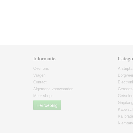
Informatie
Catego
Over ons
Afstript
Vragen
Borgvee
Contact
Electron
Algemene voorwaarden
Gereeds
Meer shops
Geïsole
Grijptan
Herroeping
Kabelsc
Kalibrati
Klemtan