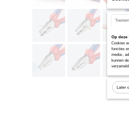
Toeste
Op deze 
Cookies wo
functies e
media-, ad
kunnen dez
verzameld 
Later 