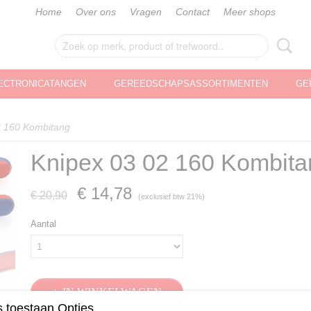
Home
Over ons
Vragen
Contact
Meer shops
ECTRONICATANGEN
GEREEDSCHAPSASSORTIMENTEN
GE
2 160 Kombitang
Knipex 03 02 160 Kombita
€ 14,78
€ 20,90
(exclusief btw 21%)
Aantal
IN WINKELWAGEN
 toestaan Opties