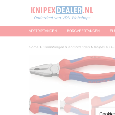
AFSTRIPTANGEN
BORGVEERTANGEN
EL
Home
>
Kombitangen
>
Kombitangen
>
Knipex 03 0
Cookies