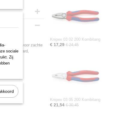
0 mm
Knipex 03 02 200 Kombitang
€ 17,29
€ 24,45
ia-
et snijkanten voor zachte
nze sociale
inductief gehard,
ikt. Zij
hebben
akkoord
Knipex 03 05 200 Kombitang
€ 21,54
€ 30,45