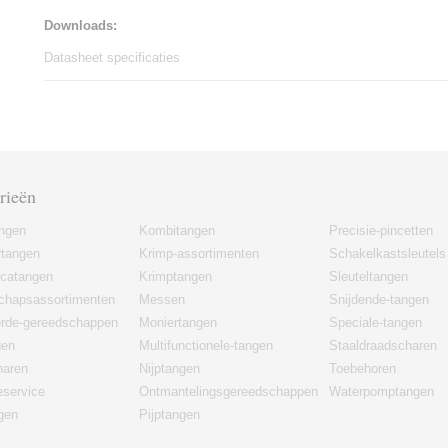
Downloads:
Datasheet specificaties
rieën
angen
Kombitangen
Precisie-pincetten
rtangen
Krimp-assortimenten
Schakelkastsleutels
icatangen
Krimptangen
Sleuteltangen
chapsassortimenten
Messen
Snijdende-tangen
erde-gereedschappen
Moniertangen
Speciale-tangen
gen
Multifunctionele-tangen
Staaldraadscharen
haren
Nijptangen
Toebehoren
eservice
Ontmantelingsgereedschappen
Waterpomptangen
gen
Pijptangen