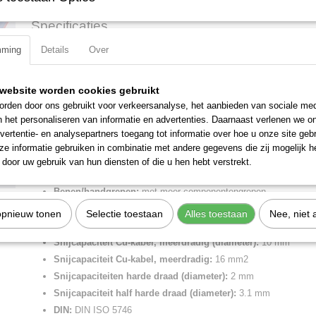
Specificaties
mming
Details
Over
Productcode
03 02 160
Omschrijving
EAN code
4003773023203
Productcode leverancier
03 02 160
Kombitang zwart geatramenteerd, met meer-componentengrepen 16
website worden cookies gebruikt
Netto gewicht
0,22 Kg
rden door ons gebruikt voor verkeersanalyse, het aanbieden van sociale med
Met grijpzones voor plat en rond materiaal, voor veelzijdig gebruik. M
Bruto gewicht
0,22 Kg
n het personaliseren van informatie en advertenties. Daarnaast verlenen we o
en harde draad. Lange snijkanten voor dikke kabels. Snijkanten extra 
Afmetingen (l,b,h)
17 x 5,50 x 2,10 cm
vertentie- en analysepartners toegang tot informatie over hoe u onze site gebru
hardheid van de snijkanten ca. 60 HRC.
e informatie gebruiken in combinatie met andere gegevens die zij mogelijk 
Lengte:
160 mm
door uw gebruik van hun diensten of die u hen hebt verstrekt.
Tang afwerking:
zwart geatramenteerd
Benen/handgrepen:
met meer-componentengrepen
Kop afwerking:
gepolijst
opnieuw tonen
Selectie toestaan
Alles toestaan
Nee, niet 
Snijkant:
snijkant met facet
Snijcapaciteit Cu-kabel, meerdradig (diameter):
10 mm
Snijcapaciteit Cu-kabel, meerdradig:
16 mm2
Snijcapaciteiten harde draad (diameter):
2 mm
Snijcapaciteit half harde draad (diameter):
3.1 mm
DIN:
DIN ISO 5746