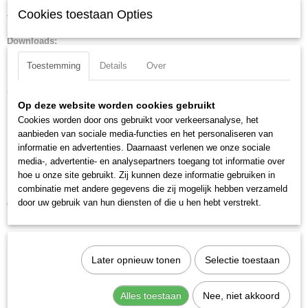
95 39 08
Cookies toestaan Opties
Veer
EAN code
4003773039204
Downloads:
Productcode leverancier
Datasheet specificaties
95 39 08
Toestemming
Details
Over
Afmetingen (l,b,h)
Ook interessant
12,50 x 7,50 x 1,30 cm
Op deze website worden cookies gebruikt
Cookies worden door ons gebruikt voor verkeersanalyse, het
aanbieden van sociale media-functies en het personaliseren van
informatie en advertenties. Daarnaast verlenen we onze sociale
media-, advertentie- en analysepartners toegang tot informatie over
hoe u onze site gebruikt. Zij kunnen deze informatie gebruiken in
combinatie met andere gegevens die zij mogelijk hebben verzameld
Knipex 95 05 155 SB Schaar voor elektriciens
door uw gebruik van hun diensten of die u hen hebt verstrekt.
€ 16,55
€ 23,40
Later opnieuw tonen
Selectie toestaan
Alles toestaan
Nee, niet akkoord