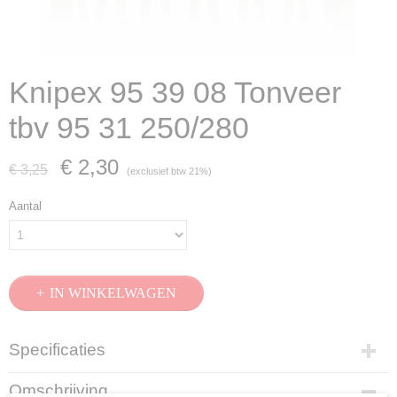
Knipex 95 39 08 Tonveer
tbv 95 31 250/280
€ 2,30
€ 3,25
(exclusief btw 21%)
Aantal
IN WINKELWAGEN
Specificaties
Productcode
Omschrijving