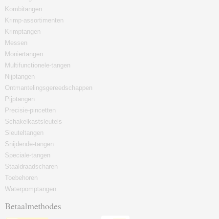
Kombitangen
Krimp-assortimenten
Krimptangen
Messen
Moniertangen
Multifunctionele-tangen
Nijptangen
Ontmantelingsgereedschappen
Pijptangen
Precisie-pincetten
Schakelkastsleutels
Sleuteltangen
Snijdende-tangen
Speciale-tangen
Staaldraadscharen
Toebehoren
Waterpomptangen
Betaalmethodes