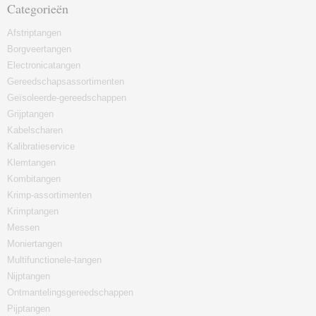
Categorieën
Afstriptangen
Borgveertangen
Electronicatangen
Gereedschapsassortimenten
Geïsoleerde-gereedschappen
Grijptangen
Kabelscharen
Kalibratieservice
Klemtangen
Kombitangen
Krimp-assortimenten
Krimptangen
Messen
Moniertangen
Multifunctionele-tangen
Nijptangen
Ontmantelingsgereedschappen
Pijptangen