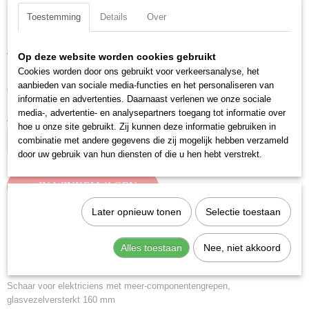
Toestemming
Details
Over
Knipex 95 05 10 SB Schaar
voor elektriciens
Op deze website worden cookies gebruikt
Cookies worden door ons gebruikt voor verkeersanalyse, het
€ 20,30
aanbieden van sociale media-functies en het personaliseren van
€ 28,70
(exclusief btw 21%)
informatie en advertenties. Daarnaast verlenen we onze sociale
media-, advertentie- en analysepartners toegang tot informatie over
Aantal
hoe u onze site gebruikt. Zij kunnen deze informatie gebruiken in
combinatie met andere gegevens die zij mogelijk hebben verzameld
door uw gebruik van hun diensten of die u hen hebt verstrekt.
IN WINKELWAGEN
Later opnieuw tonen
Selectie toestaan
Specificaties
Alles toestaan
Nee, niet akkoord
Productcode
Omschrijving
95 05 10 SB
Schaar voor elektriciens met meer-componentengrepen,
EAN code
glasvezelversterkt 160 mm
4003773082125