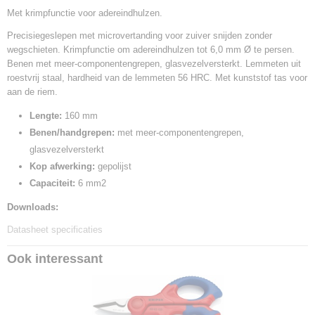
Productcode leverancier
Met krimpfunctie voor adereindhulzen.
95 05 10 SB
Precisiegeslepen met microvertanding voor zuiver snijden zonder
Netto gewicht
wegschieten. Krimpfunctie om adereindhulzen tot 6,0 mm Ø te persen.
0,14 Kg
Benen met meer-componentengrepen, glasvezelversterkt. Lemmeten uit
Bruto gewicht
roestvrij staal, hardheid van de lemmeten 56 HRC. Met kunststof tas voor
0,14 Kg
aan de riem.
Afmetingen (l,b,h)
19 x 13 x 3,20 cm
Lengte:
160 mm
Benen/handgrepen:
met meer-componentengrepen,
glasvezelversterkt
Kop afwerking:
gepolijst
Capaciteit:
6 mm2
Downloads:
Datasheet specificaties
Ook interessant