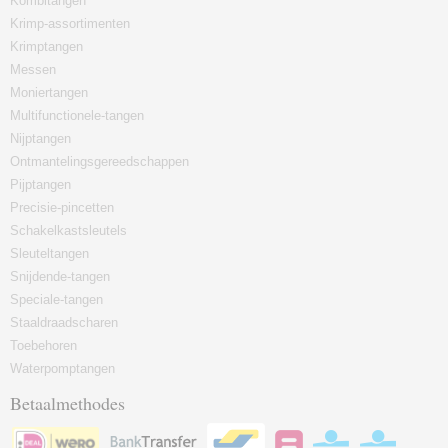
Kombitangen
Krimp-assortimenten
Krimptangen
Messen
Moniertangen
Multifunctionele-tangen
Nijptangen
Ontmantelingsgereedschappen
Pijptangen
Precisie-pincetten
Schakelkastsleutels
Sleuteltangen
Snijdende-tangen
Speciale-tangen
Staaldraadscharen
Toebehoren
Waterpomptangen
Betaalmethodes