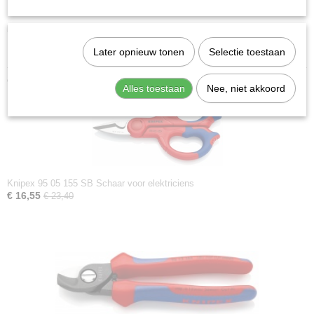
Afstripcapaciteit (vierkante millimeter):
1.5 / 2.5 mm2
Downloads:
Datasheet specificaties
Later opnieuw tonen
Selectie toestaan
Ook interessant
Alles toestaan
Nee, niet akkoord
Knipex 95 05 155 SB Schaar voor elektriciens
€ 16,55
€ 23,40