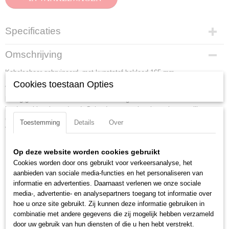
Specificaties
Productcode
Omschrijving
95 41 165
Kabelschaar gebruineerd, met kunststof bekleed 165 mm
EAN code
4003773078609
Cookies toestaan Opties
Voor het knippen van Cu- en Al- kabels, enkel- en meerdradig. Knipt
Productcode leverancier
keurig glad af zonder te vervormen. Niet geschikt voor staaldraad en
95 41 165
hardgetrokken koperdraad. Geharde en nauwkeurig geslepen snijkanten.
Netto gewicht
Gemakkelijke snede met eenhandbediening. Met klembeveiliging.
Toestemming
Details
Over
0,22 Kg
Verstelbaar schroefscharnier.
Bruto gewicht
Lengte:
165 mm
0,22 Kg
Op deze website worden cookies gebruikt
Tang afwerking:
gebruineerd
Afmetingen (l,b,h)
Cookies worden door ons gebruikt voor verkeersanalyse, het
Benen/handgrepen:
met kunststof bekleed
16,50 x 4,20 x 1,50 cm
aanbieden van sociale media-functies en het personaliseren van
informatie en advertenties. Daarnaast verlenen we onze sociale
AWG:
1 / 0
media-, advertentie- en analysepartners toegang tot informatie over
Snijcapaciteit Cu-kabel, meerdradig (diameter):
12 mm
hoe u onze site gebruikt. Zij kunnen deze informatie gebruiken in
Snijcapaciteit Cu-kabel, meerdradig:
35 mm2
combinatie met andere gegevens die zij mogelijk hebben verzameld
Scharnier type:
geschroefd scharnier
door uw gebruik van hun diensten of die u hen hebt verstrekt.