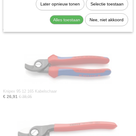
Later opnieuw tonen
Selectie toestaan
Alles toestaan
Nee, niet akkoord
Knipex 95 05 155 SB Schaar voor elektriciens
€ 16,55
€ 23,40
Knipex 95 12 165 Kabelschaar
€ 26,91
€ 38,05