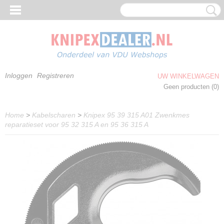
Inloggen
Registreren
UW WINKELWAGEN
Geen producten
(0)
Home
>
Kabelscharen
>
Knipex 95 39 315 A01 Zwenkmes
reparatieset voor 95 32 315 A en 95 36 315 A