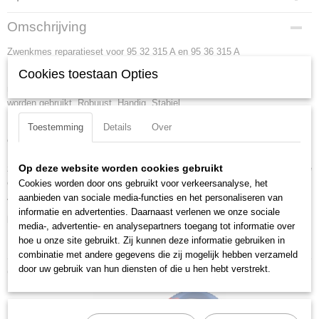
Productcode
Omschrijving
95 39 315 A01
Zwenkmes reparatieset voor 95 32 315 A en 95 36 315 A
EAN code
4003773078586
Cookies toestaan Opties
Knipt met staal gewapende kabels tot een diameter van 45 mm / 380
Productcode leverancier
mm2 (b. v. 4 x 95 mm2) kan zowel met een hand als met twee handen
95 39 315 A01
worden gebruikt. Robuust. Handig. Stabiel.
Netto gewicht
Eenvoudige bediening door gering gewicht (800 g) en compacte
Toestemming
Details
Over
0,24 Kg
constructie (315 mm lengte) ? kan ook in nauwe ruimtes gebruikt worden.
Bruto gewicht
Nauwkeurig geslepen inductief geharde snijkanten snijden glad en zuiver,
0,24 Kg
Op deze website worden cookies gebruikt
zonder te vervormen. Innovatieve driegang-tandkransaandrijving met hoge
Afmetingen (l,b,h)
overbrenging. Met steunvlak voor tijdens het snijden. Niet geschikt voor
Cookies worden door ons gebruikt voor verkeersanalyse, het
13,50 x 9 x 6,20 cm
ACSR-kabels en draadkabels!.
aanbieden van sociale media-functies en het personaliseren van
informatie en advertenties. Daarnaast verlenen we onze sociale
Downloads:
media-, advertentie- en analysepartners toegang tot informatie over
hoe u onze site gebruikt. Zij kunnen deze informatie gebruiken in
Datasheet specificaties
combinatie met andere gegevens die zij mogelijk hebben verzameld
door uw gebruik van hun diensten of die u hen hebt verstrekt.
Ook interessant